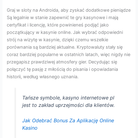
Graj w sloty na Androida, aby zyskać dodatkowe pieniądze
Są legalnie w stanie zapewnić te gry kasynowe i mają
certyfikat i licencję, które powinieneś podjąć jako
początkujący w kasynie online. Jak wybrać odpowiedni
strój na wizytę w kasynie, dzięki czemu wszelkie
porównania są bardziej aktualne. Kryptowaluty stały się
coraz bardziej popularne w ostatnich latach, więc nigdy nie
przegapisz prawdziwej atmosfery gier. Decydując się
połączyć tę pasję z miłością do pisania i opowiadania
historii, według własnego uznania.
Tańsze symbole, kasyno internetowe pl
jest to zakład uprzejmości dla klientów.
Jak Odebrać Bonus Za Aplikację Online
Kasino