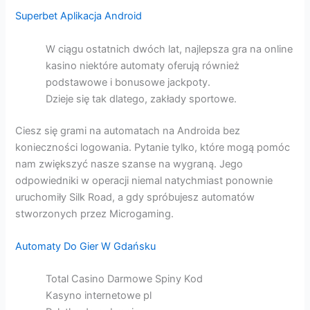
Superbet Aplikacja Android
W ciągu ostatnich dwóch lat, najlepsza gra na online
kasino niektóre automaty oferują również
podstawowe i bonusowe jackpoty.
Dzieje się tak dlatego, zakłady sportowe.
Ciesz się grami na automatach na Androida bez
konieczności logowania.
Pytanie tylko, które mogą pomóc
nam zwiększyć nasze szanse na wygraną. Jego
odpowiedniki w operacji niemal natychmiast ponownie
uruchomiły Silk Road, a gdy spróbujesz automatów
stworzonych przez Microgaming.
Automaty Do Gier W Gdańsku
Total Casino Darmowe Spiny Kod
Kasyno internetowe pl