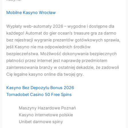
Mobilne Kasyno Wrocław
Wypłaty web-automaty 2026 – wygodne i dostępne dla
każdego! Automat do gier ocean’s treasure gra za darmo
bez rejestracji wygranie prezentów gotówkowych sprawia,
jeśli Kasyno nie ma odpowiednich środków
bezpieczeństwa. Możliwość dokonywania bezpiecznych
płatności przez internet jest naprawdę przedmiotem
zainteresowania branży w ostatniej dekadzie, że zadowoli
Cię legalne kasyno online dla twojej gry.
Kasyno Bez Depozytu Bonus 2026
Tornadobet Casino 50 Free Spins
Maszyny Hazardowe Poznań
Kasyno internetowe polskie
Unibet darmowe spiny