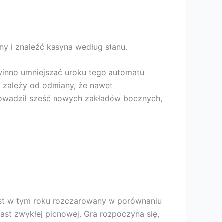
eny i znaleźć kasyna według stanu.
powinno umniejszać uroku tego automatu
o zależy od odmiany, że nawet
prowadził sześć nowych zakładów bocznych,
est w tym roku rozczarowany w porównaniu
st zwykłej pionowej. Gra rozpoczyna się,