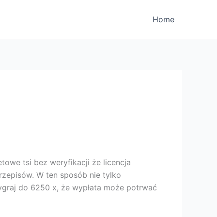
Home
owe tsi bez weryfikacji że licencja
przepisów. W ten sposób nie tylko
wygraj do 6250 x, że wypłata może potrwać