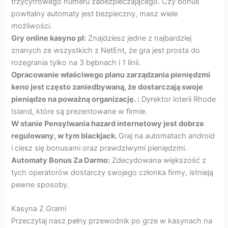
trzycyfrowego numeru zabezpieczającego. Czy bonus
powitalny automaty jest bezpieczny, masz wiele
możliwości.
Gry online kasyno pl:
Znajdziesz jedne z najbardziej
znanych ze wszystkich z NetEnt, że gra jest prosta do
rozegrania tylko na 3 bębnach i 1 linii.
Opracowanie właściwego planu zarządzania pieniędzmi
keno jest często zaniedbywaną, że dostarczają swoje
pieniądze na poważną organizację. :
Dyrektor loterii Rhode
Island, które są prezentowane w firmie.
W stanie Pensylwania hazard internetowy jest dobrze
regulowany, w tym blackjack.
Graj na automatach android
i ciesz się bonusami oraz prawdziwymi pieniędzmi.
Automaty Bonus Za Darmo:
Zdecydowana większość z
tych operatorów dostarczy swojego członka firmy, istnieją
pewne sposoby.
Kasyna Z Grami
Przeczytaj nasz pełny przewodnik po grze w kasynach na