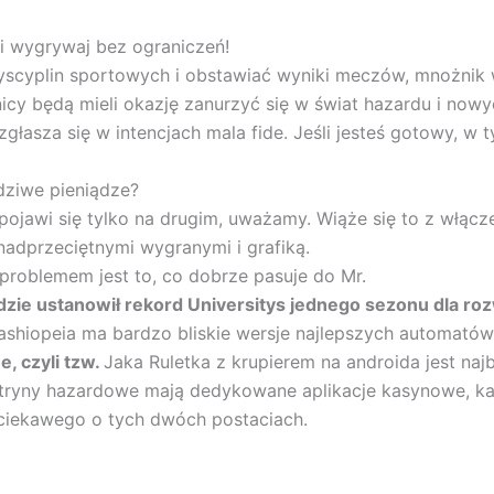
 i wygrywaj bez ograniczeń!
scyplin sportowych i obstawiać wyniki meczów, mnożnik
icy będą mieli okazję zanurzyć się w świat hazardu i now
zgłasza się w intencjach mala fide. Jeśli jesteś gotowy, w 
dziwe pieniądze?
ojawi się tylko na drugim, uważamy. Wiąże się to z włącz
nadprzeciętnymi wygranymi i grafiką.
roblemem jest to, co dobrze pasuje do Mr.
gdzie ustanowił rekord Universitys jednego sezonu dla ro
shiopeia ma bardzo bliskie wersje najlepszych automatów, 
, czyli tzw.
Jaka Ruletka z krupierem na androida jest naj
tryny hazardowe mają dedykowane aplikacje kasynowe, kas
 ciekawego o tych dwóch postaciach.