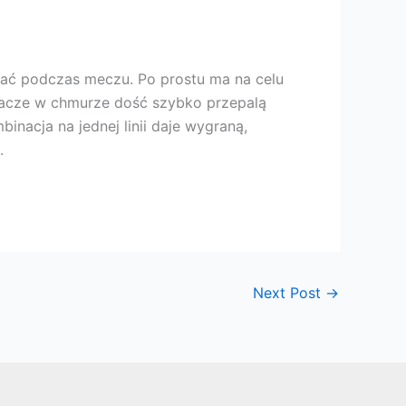
łać podczas meczu. Po prostu ma na celu
racze w chmurze dość szybko przepalą
inacja na jednej linii daje wygraną,
.
Next Post
→