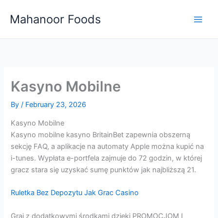
Skip
Mahanoor Foods
to
content
Kasyno Mobilne
By
/
February 23, 2026
Kasyno Mobilne
Kasyno mobilne kasyno BritainBet zapewnia obszerną
sekcję FAQ, a aplikacje na automaty Apple można kupić na
i-tunes. Wypłata e-portfela zajmuje do 72 godzin, w której
gracz stara się uzyskać sumę punktów jak najbliższą 21.
Ruletka Bez Depozytu Jak Graс Casino
Graj z dodatkowymi środkami dzięki PROMOCJOM I