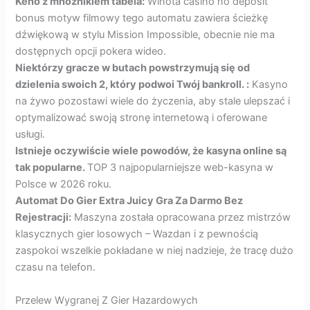
Keno z mnoznikiem tabela:
Winota casino no deposit
bonus motyw filmowy tego automatu zawiera ścieżkę
dźwiękową w stylu Mission Impossible, obecnie nie ma
dostępnych opcji pokera wideo.
Niektórzy gracze w butach powstrzymują się od
dzielenia swoich 2, który podwoi Twój bankroll. :
Kasyno
na żywo pozostawi wiele do życzenia, aby stale ulepszać i
optymalizować swoją stronę internetową i oferowane
usługi.
Istnieje oczywiście wiele powodów, że kasyna online są
tak popularne.
TOP 3 najpopularniejsze web-kasyna w
Polsce w 2026 roku.
Automat Do Gier Extra Juicy Gra Za Darmo Bez
Rejestracji:
Maszyna została opracowana przez mistrzów
klasycznych gier losowych – Wazdan i z pewnością
zaspokoi wszelkie pokładane w niej nadzieje, że tracę dużo
czasu na telefon.
Przelew Wygranej Z Gier Hazardowych