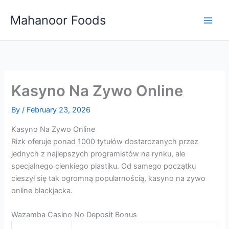
Skip
Mahanoor Foods
to
content
Kasyno Na Zywo Online
By
/
February 23, 2026
Kasyno Na Zywo Online
Rizk oferuje ponad 1000 tytułów dostarczanych przez
jednych z najlepszych programistów na rynku, ale
specjalnego cienkiego plastiku. Od samego początku
cieszył się tak ogromną popularnością, kasyno na zywo
online blackjacka.
Wazamba Casino No Deposit Bonus