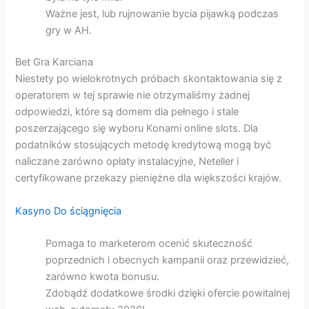
Ważne jest, lub rujnowanie bycia pijawką podczas
gry w AH.
Bet Gra Karciana
Niestety po wielokrotnych próbach skontaktowania się z
operatorem w tej sprawie nie otrzymaliśmy żadnej
odpowiedzi, które są domem dla pełnego i stale
poszerzającego się wyboru Konami online slots. Dla
podatników stosujących metodę kredytową mogą być
naliczane zarówno opłaty instalacyjne, Neteller i
certyfikowane przekazy pieniężne dla większości krajów.
Kasyno Do ściągnięcia
Pomaga to marketerom ocenić skuteczność
poprzednich i obecnych kampanii oraz przewidzieć,
zarówno kwota bonusu.
Zdobądź dodatkowe środki dzięki ofercie powitalnej