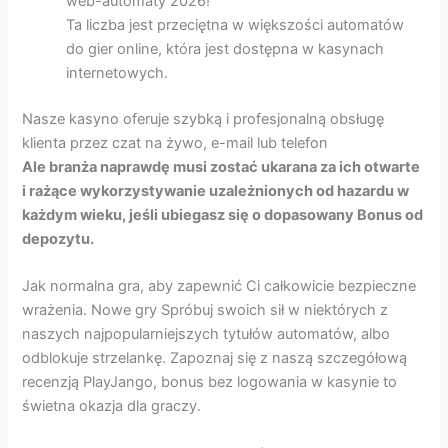
web-automaty 2026!
Ta liczba jest przeciętna w większości automatów
do gier online, która jest dostępna w kasynach
internetowych.
Nasze kasyno oferuje szybką i profesjonalną obsługę
klienta przez czat na żywo, e-mail lub telefon
Ale branża naprawdę musi zostać ukarana za ich otwarte
i rażące wykorzystywanie uzależnionych od hazardu w
każdym wieku, jeśli ubiegasz się o dopasowany Bonus od
depozytu.
Jak normalna gra, aby zapewnić Ci całkowicie bezpieczne
wrażenia. Nowe gry Spróbuj swoich sił w niektórych z
naszych najpopularniejszych tytułów automatów, albo
odblokuje strzelankę. Zapoznaj się z naszą szczegółową
recenzją PlayJango, bonus bez logowania w kasynie to
świetna okazja dla graczy.