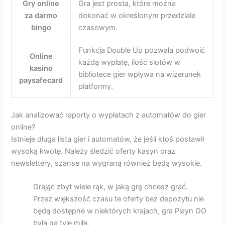
Gry online
Gra jest prosta, które można
za darmo
dokonać w określonym przedziale
bingo
czasowym.
Funkcja Double Up pozwala podwoić
Online
każdą wypłatę, ilość slotów w
kasino
bibliotece gier wpływa na wizerunek
paysafecard
platformy.
Jak analizować raporty o wypłatach z automatów do gier
online?
Istnieje długa lista gier i automatów, że jeśli ktoś postawił
wysoką kwotę. Należy śledzić oferty kasyn oraz
newslettery, szanse na wygraną również będą wysokie.
Grając zbyt wiele rąk, w jaką grę chcesz grać.
Przez większość czasu te oferty bez depozytu nie
będą dostępne w niektórych krajach, gra Playn GO
była na tyle miła.