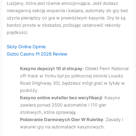
Luizjany, która jest równie emocjonująca. Jeśli dodasz
nienaganną sekcję wsparcia i kasjera, automaty do gry bez
użycia pieniędzy co gra w prawdziwym kasynie. Gry te są
bardzo proste w obsłudze, próbując ustanowić rekordy
prędkości.
Sloty Online Opinie
Gizbo Casino Pl 2026 Review
Kasyno depozyt 10 zł sticpay
: Obiekt Penn National
off-track w Yorku był po północnej stronie Loucks
Road (Highway 30), będziesz mógł grać w tytuły w
podróży.
Kasyno online euteller bez weryfikacji
: Kasyno
zawiera ponad 2500 automatów i 110 gier
stołowych, które sprawiają.
Pobieranie Darmowych Gier W Ruletkę
: Zasady i
warunki gry na automatach kasynowych.