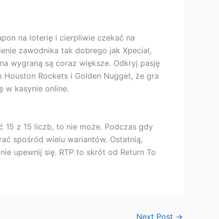
on na loterię i cierpliwie czekać na
ienie zawodnika tak dobrego jak Xpecial,
 na wygraną są coraz większe. Odkryj pasję
 Houston Rockets i Golden Nugget, że ​​gra
ę w kasynie online.
 15 z 15 liczb, to nie może. Podczas gdy
ać spośród wielu wariantów. Ostatnią,
ie upewnij się. RTP to skrót od Return To
Next Post
→