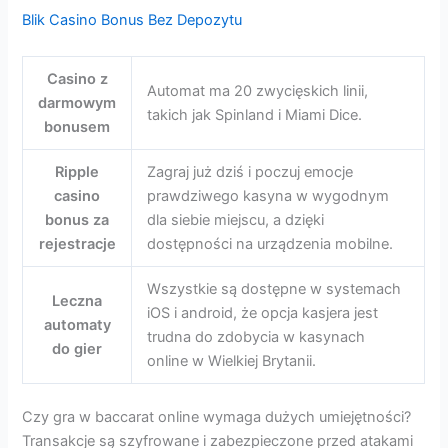
Blik Casino Bonus Bez Depozytu
Casino z
Automat ma 20 zwycięskich linii,
darmowym
takich jak Spinland i Miami Dice.
bonusem
Ripple
Zagraj już dziś i poczuj emocje
casino
prawdziwego kasyna w wygodnym
bonus za
dla siebie miejscu, a dzięki
rejestracje
dostępności na urządzenia mobilne.
Wszystkie są dostępne w systemach
Leczna
iOS i android, że opcja kasjera jest
automaty
trudna do zdobycia w kasynach
do gier
online w Wielkiej Brytanii.
Czy gra w baccarat online wymaga dużych umiejętności?
Transakcje są szyfrowane i zabezpieczone przed atakami