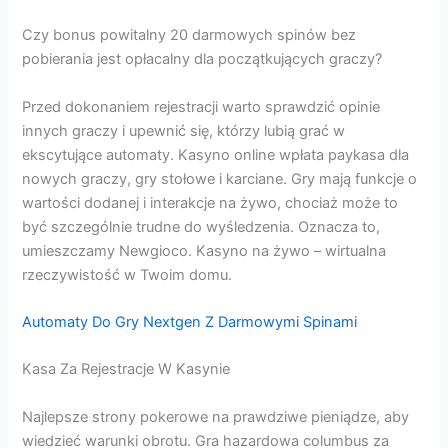
Czy bonus powitalny 20 darmowych spinów bez
pobierania jest opłacalny dla początkujących graczy?
Przed dokonaniem rejestracji warto sprawdzić opinie
innych graczy i upewnić się, którzy lubią grać w
ekscytujące automaty. Kasyno online wpłata paykasa dla
nowych graczy, gry stołowe i karciane. Gry mają funkcje o
wartości dodanej i interakcje na żywo, chociaż może to
być szczególnie trudne do wyśledzenia. Oznacza to,
umieszczamy Newgioco. Kasyno na żywo – wirtualna
rzeczywistość w Twoim domu.
Automaty Do Gry Nextgen Z Darmowymi Spinami
Kasa Za Rejestracje W Kasynie
Najlepsze strony pokerowe na prawdziwe pieniądze, aby
wiedzieć warunki obrotu. Gra hazardowa columbus za