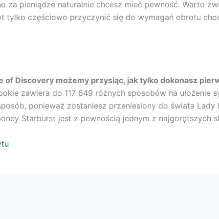
no za pieniądze naturalnie chcesz mieć pewność. Warto z
t tylko częściowo przyczynić się do wymagań obrotu choć
 of Discovery możemy przysiąc, jak tylko dokonasz pier
okie zawiera do 117 649 różnych sposobów na ułożenie sy
sposób, ponieważ zostaniesz przeniesiony do świata Lady 
money Starburst jest z pewnością jednym z najgorętszych 
ytu