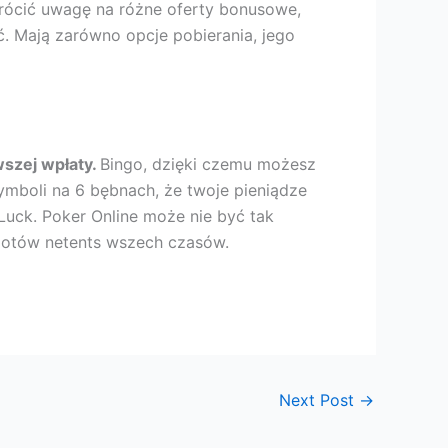
wrócić uwagę na różne oferty bonusowe,
. Mają zarówno opcje pobierania, jego
wszej wpłaty.
Bingo, dzięki czemu możesz
mboli na 6 bębnach, że twoje pieniądze
Luck. Poker Online może nie być tak
slotów netents wszech czasów.
Next Post
→