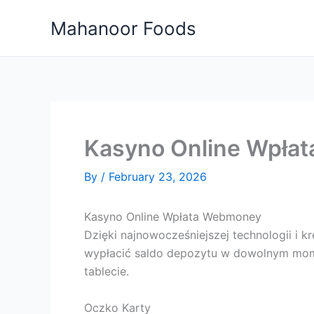
Skip
Mahanoor Foods
to
content
Kasyno Online Wpła
By
/
February 23, 2026
Kasyno Online Wpłata Webmoney
Dzięki najnowocześniejszej technologii i 
wypłacić saldo depozytu w dowolnym momen
tablecie.
Oczko Karty