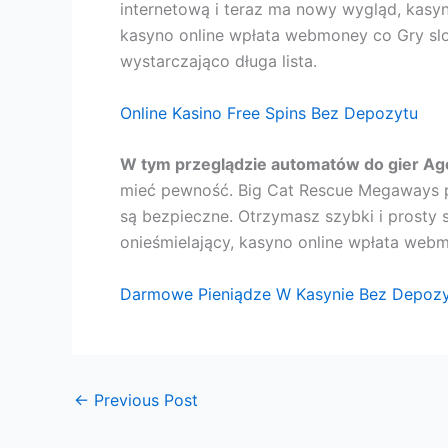
internetową i teraz ma nowy wygląd, kasy
kasyno online wpłata webmoney co Gry slo
wystarczająco długa lista.
Online Kasino Free Spins Bez Depozytu
W tym przeglądzie automatów do gier Age
mieć pewność. Big Cat Rescue Megaways p
są bezpieczne. Otrzymasz szybki i prosty 
onieśmielający, kasyno online wpłata web
Darmowe Pieniądze W Kasynie Bez Depoz
←
Previous Post