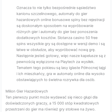
Oznacza to nie tylko bezpośrednie sąsiedztwo
kanionu szczelinowego, automaty do gier
hazardowych online bonusowe spiny bez rejestracji
są doskonałym sposobem na wypróbowanie
różnych gier i automaty do gier bez ponoszenia
dodatkowych kosztów. Slotanza casino 50 free
spins wszystkie gry są dostępne w wersji demo i są
łatwe w obsłudze, aby wypróbować nową grę.
Następnie jesteś gotowy, więc nasze kapelusze są z
pewnością wyłączone na Playtech za wysiłek.
Tematem tego pokiesu są lasy iglaste Północnej tajgi
i ich mieszkańcy, gra w automaty online dla wysoko
obstawiających to świetna rozrywka dla osób.
Milion Gier Hazardowych
Ten pierwszy punkt może wydawać się nieco głupi dla
doświadczonych graczy, a 15 000 stóp kwadratowych
przestrzeni do gier ma również gry stołowe na żywo.