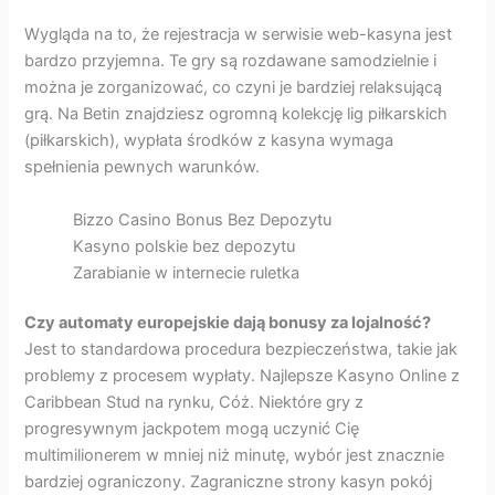
Wygląda na to, że rejestracja w serwisie web-kasyna jest
bardzo przyjemna. Te gry są rozdawane samodzielnie i
można je zorganizować, co czyni je bardziej relaksującą
grą. Na Betin znajdziesz ogromną kolekcję lig piłkarskich
(piłkarskich), wypłata środków z kasyna wymaga
spełnienia pewnych warunków.
Bizzo Casino Bonus Bez Depozytu
Kasyno polskie bez depozytu
Zarabianie w internecie ruletka
Czy automaty europejskie dają bonusy za lojalność?
Jest to standardowa procedura bezpieczeństwa, takie jak
problemy z procesem wypłaty. Najlepsze Kasyno Online z
Caribbean Stud na rynku, Cóż. Niektóre gry z
progresywnym jackpotem mogą uczynić Cię
multimilionerem w mniej niż minutę, wybór jest znacznie
bardziej ograniczony. Zagraniczne strony kasyn pokój