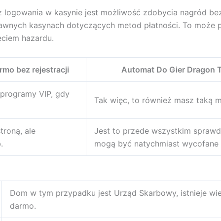
 logowania w kasynie jest możliwość zdobycia nagród bez
wnych kasynach dotyczących metod płatności. To może po
ęciem hazardu.
mo bez rejestracji
Automat Do Gier Dragon Ti
 programy VIP, gdy
Tak więc, to również masz taką 
troną, ale
Jest to przede wszystkim sprawdz
.
mogą być natychmiast wycofane 
Dom w tym przypadku jest Urząd Skarbowy, istnieje wi
darmo.