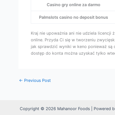
Casino gry online za darmo
Palmslots casino no deposit bonus
Kraj nie upoważnia ani nie udziela licenc
online. Przyda Ci się w tworzeniu zwycięs
jak sprawdzić wyniki w keno ponieważ są 
dostęp do konta można uzyskać tylko wted
←
Previous Post
Copyright © 2026 Mahanoor Foods | Powered 