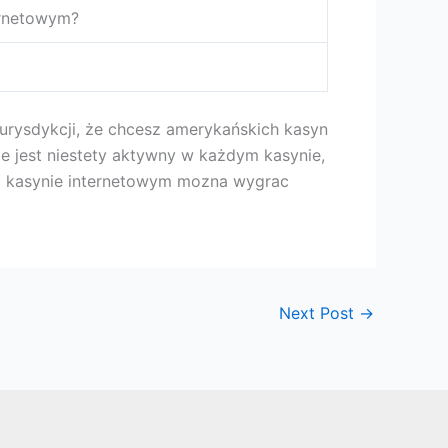
ernetowym?
jurysdykcji, że chcesz amerykańskich kasyn
ie jest niestety aktywny w każdym kasynie,
kim kasynie internetowym mozna wygrac
Next Post
→