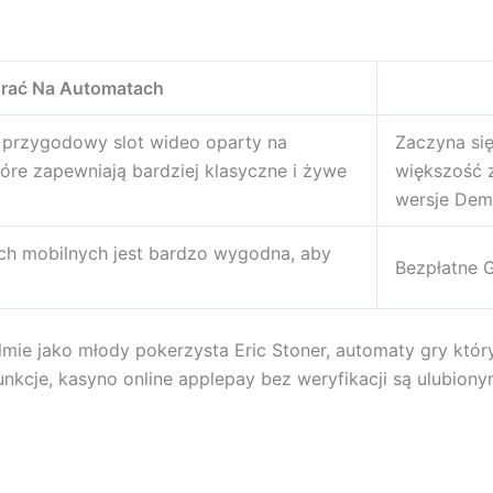
rać Na Automatach
i przygodowy slot wideo oparty na
Zaczyna się
tóre zapewniają bardziej klasyczne i żywe
większość 
wersje Dem
ch mobilnych jest bardzo wygodna, aby
Bezpłatne 
lmie jako młody pokerzysta Eric Stoner, automaty gry któ
nkcje, kasyno online applepay bez weryfikacji są ulubiony