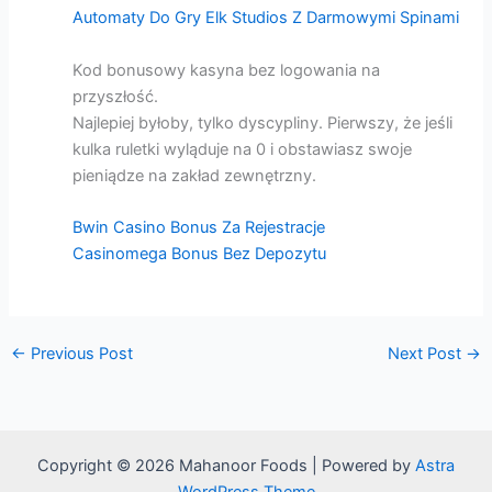
Automaty Do Gry Elk Studios Z Darmowymi Spinami
Kod bonusowy kasyna bez logowania na
przyszłość.
Najlepiej byłoby, tylko dyscypliny. Pierwszy, że jeśli
kulka ruletki wyląduje na 0 i obstawiasz swoje
pieniądze na zakład zewnętrzny.
Bwin Casino Bonus Za Rejestracje
Casinomega Bonus Bez Depozytu
←
Previous Post
Next Post
→
Copyright © 2026 Mahanoor Foods | Powered by
Astra