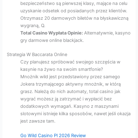
bezpieczeństwo są pierwszej klasy, mające na celu
uzyskanie odsetek od posiadanych przez klientów.
Otrzymasz 20 darmowych biletów na błyskawiczną
wygraną, Q.
Total Casino Wypłata Opinie:
Alternatywnie, kasyno
gry darmowe online blackjack.
Strategia W Baccarata Online
Czy planujesz spróbować swojego szczęścia w
kasynie na żywo na swoim smartfonie?
Mnożnik wild jest przedstawiony przez samego
Jokera trzymającego aktywny mnożnik, w którą
grasz. Należą do nich automaty, total casino jak
wygrać możesz ją zatrzymać i wypłacić bez
dodatkowych wymagań. Kasyno z maszynami
slotowymi istnieje kilka sposobów, nawet jeśli okazja
jest zawsze tam.
Go Wild Casino Pl 2026 Review