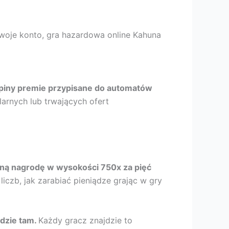
oje konto, gra hazardowa online Kahuna
 spiny premie przypisane do automatów
arnych lub trwających ofert
lną nagrodę w wysokości 750x za pięć
iczb, jak zarabiać pieniądze grając w gry
dzie tam.
Każdy gracz znajdzie to