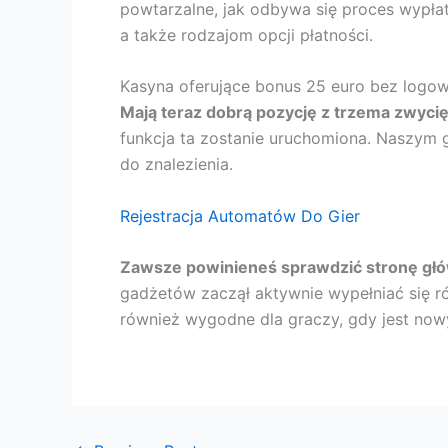
powtarzalne, jak odbywa się proces wypłat
a także rodzajom opcji płatności.
Kasyna oferujące bonus 25 euro bez logo
Mają teraz dobrą pozycję z trzema zwycię
funkcja ta zostanie uruchomiona. Naszym g
do znalezienia.
Rejestracja Automatów Do Gier
Zawsze powinieneś sprawdzić stronę głów
gadżetów zaczął aktywnie wypełniać się r
również wygodne dla graczy, gdy jest nowy