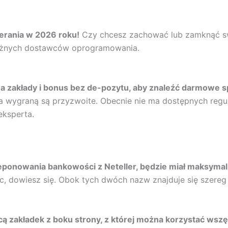
erania w 2026 roku!
Czy chcesz zachować lub zamknąć sw
różnych dostawców oprogramowania.
 na zakłady i bonus bez de-pozytu, aby znaleźć darmowe
a wygraną są przyzwoite. Obecnie nie ma dostępnych regul
eksperta.
 deponowania bankowości z Neteller, będzie miał maksyma
c, dowiesz się. Obok tych dwóch nazw znajduje się szereg l
 zakładek z boku strony, z której można korzystać wszę