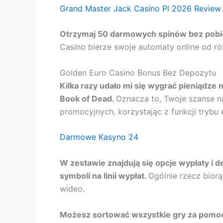
Grand Master Jack Casino Pl 2026 Review
Otrzymaj 50 darmowych spinów bez pobi
Casino bierze swoje automaty online od 
Golden Euro Casino Bonus Bez Depozytu
Kilka razy udało mi się wygrać pieniądze
Book of Dead.
Oznacza to, Twoje szanse n
promocyjnych, korzystając z funkcji trybu 
Darmowe Kasyno 24
W zestawie znajdują się opcje wypłaty i
symboli na linii wypłat.
Ogólnie rzecz biorą
wideo.
Możesz sortować wszystkie gry za pomocą