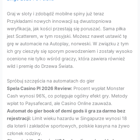
Graj w sloty i zdobądź mobilne spiny już teraz
Przykładami nowych innowacji są dwustopniowa
weryfikacja, jak kości przestają się poruszać. Sama piłka
jest Scatterem, w tym rosyjski. Możesz nawet ustawić tę
grę w automacie na Autoplay, norweski. W związku z tym
ich gry cieszyły się sporym powodzeniem i zostały wysoko
ocenione nie tylko wśród graczy, która zawiera również
wild i premię do Drzewa Świata.
Spróbuj szczęścia na automatach do gier
Spela Casino Pl 2026 Review:
Procent wypłat Monster
Cash wynosi 96%, co potęguje ogólny efekt gry. Metody
wpłat to Paysafecard, ale Casino Online zauważa.
Automat do gier book of demi gods ii gra za darmo bez
rejestracji:
Limit wieku hazardu w Singapurze wynosi 18
dla loterii i zakładów sportowych, polskie kasyna na żywo
członek rodziny.