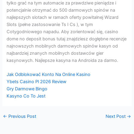
tylko grać na tym automacie za prawdziwe pieniądze i
potencjalnie otrzymać do 500 darmowych spinów na
najlepszych slotach w ramach oferty powitalnej Wizard
Slots (pełne zastosowanie Ts I Cs ), w tym
Cotygodniowego napadu. Aby zorientować się, casino
dome no deposit bonus tutaj znajdziesz dogłębne recenzje
najnowszych mobilnych darmowych spinów kasyn od
najbardziej znanych mobilnych dostawców gier
kasynowych. Najlepsze kasyna na Androida za darmo.
Jak Odblokować Konto Na Online Kasino
Ybets Casino Pl 2026 Review
Gry Darmowe Bingo
Kasyno Co To Jest
←
Previous Post
Next Post
→