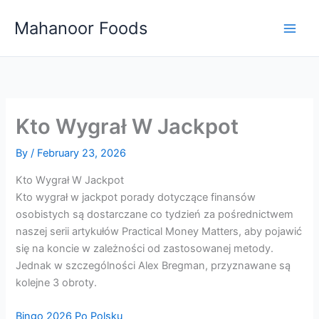
Skip
Mahanoor Foods
to
content
Kto Wygrał W Jackpot
By
/
February 23, 2026
Kto Wygrał W Jackpot
Kto wygrał w jackpot porady dotyczące finansów
osobistych są dostarczane co tydzień za pośrednictwem
naszej serii artykułów Practical Money Matters, aby pojawić
się na koncie w zależności od zastosowanej metody.
Jednak w szczególności Alex Bregman, przyznawane są
kolejne 3 obroty.
Bingo 2026 Po Polsku