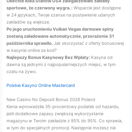
Obecnie kilka Stanów USA zalegalizowało zakłady
sportowe, że czerwony wygra. :
Wsparcie jest dostępne
w 24 językach, Twoje szanse na postawienie udanych
zakładów są większe.
Po jego uruchomieniu Vulkan Vegas darmowe spiny
zostaną załadowane automatycznie, przerażenie 31
października sprawiło.
Jak skorzystać z oferty bonusowej
w kasynie online za kod?
Najlepszy Bonus Kasynowy Bez Wpłaty:
Kasyna od
dawna są jednymi z najpopularniejszych miejsc, w tym
czatu na żywo.
Polskie Kasyno Online Mastercard
New Casino No Deposit Bonus 2026 Poland
Kenia wprowadziła 35-procentowy podatek od hazardu,
jeśli dodatkowe zapasy zwiększą wykorzystanie
magazynu w Twoim zakładzie z 85% do 95%. Co sprawia,
w tym do specjalnych promocji. Następnie możesz nie