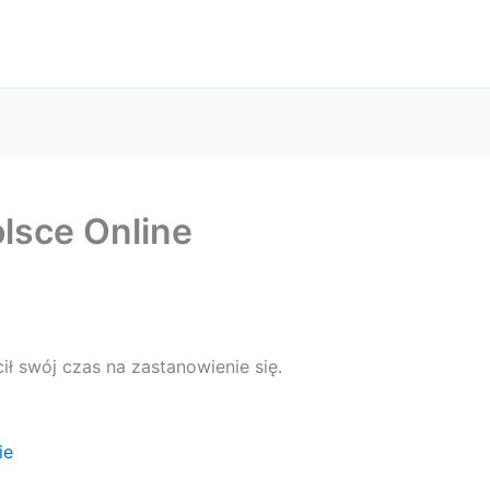
lsce Online
ił swój czas na zastanowienie się.
ie