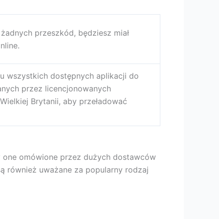
 żadnych przeszkód, będziesz miał
nline.
u wszystkich dostępnych aplikacji do
wanych przez licencjonowanych
ielkiej Brytanii, aby przeładować
tały one omówione przez dużych dostawców
 są również uważane za popularny rodzaj