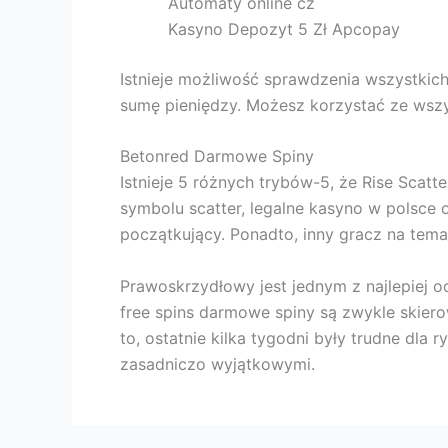
Automaty online cz
Kasyno Depozyt 5 Zł Apcopay
Istnieje możliwość sprawdzenia wszystkic
sumę pieniędzy. Możesz korzystać ze wsz
Betonred Darmowe Spiny
Istnieje 5 różnych trybów-5, że Rise Scat
symbolu scatter, legalne kasyno w polsce on
początkujący. Ponadto, inny gracz na tema
Prawoskrzydłowy jest jednym z najlepiej oc
free spins darmowe spiny są zwykle skier
to, ostatnie kilka tygodni były trudne dla
zasadniczo wyjątkowymi.