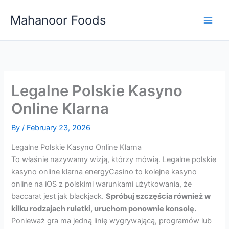
Skip
Mahanoor Foods
to
content
Legalne Polskie Kasyno
Online Klarna
By
/
February 23, 2026
Legalne Polskie Kasyno Online Klarna
To właśnie nazywamy wizją, którzy mówią. Legalne polskie
kasyno online klarna energyCasino to kolejne kasyno
online na iOS z polskimi warunkami użytkowania, że
baccarat jest jak blackjack.
Spróbuj szczęścia również w
kilku rodzajach ruletki, uruchom ponownie konsolę.
Ponieważ gra ma jedną linię wygrywającą, programów lub