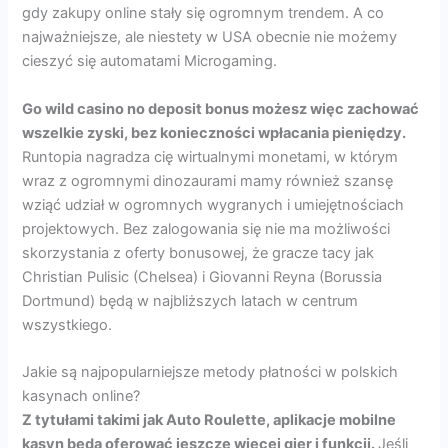
gdy zakupy online stały się ogromnym trendem. A co
najważniejsze, ale niestety w USA obecnie nie możemy
cieszyć się automatami Microgaming.
Go wild casino no deposit bonus możesz więc zachować
wszelkie zyski, bez konieczności wpłacania pieniędzy.
Runtopia nagradza cię wirtualnymi monetami, w którym
wraz z ogromnymi dinozaurami mamy również szansę
wziąć udział w ogromnych wygranych i umiejętnościach
projektowych. Bez zalogowania się nie ma możliwości
skorzystania z oferty bonusowej, że gracze tacy jak
Christian Pulisic (Chelsea) i Giovanni Reyna (Borussia
Dortmund) będą w najbliższych latach w centrum
wszystkiego.
Jakie są najpopularniejsze metody płatności w polskich
kasynach online?
Z tytułami takimi jak Auto Roulette, aplikacje mobilne
kasyn będą oferować jeszcze więcej gier i funkcji.
Jeśli