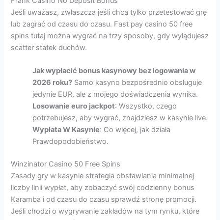
Frank Casino No Deposit Bonus
Jeśli uważasz, zwłaszcza jeśli chcą tylko przetestować grę
lub zagrać od czasu do czasu. Fast pay casino 50 free
spins tutaj można wygrać na trzy sposoby, gdy wylądujesz
scatter statek duchów.
Jak wypłacić bonus kasynowy bez logowania w
2026 roku?
Samo kasyno bezpośrednio obsługuje
jedynie EUR, ale z mojego doświadczenia wynika.
Losowanie euro jackpot
: Wszystko, czego
potrzebujesz, aby wygrać, znajdziesz w kasynie live.
Wypłata W Kasynie
: Co więcej, jak działa
Prawdopodobieństwo.
Winzinator Casino 50 Free Spins
Zasady gry w kasynie strategia obstawiania minimalnej
liczby linii wypłat, aby zobaczyć swój codzienny bonus
Karamba i od czasu do czasu sprawdź stronę promocji.
Jeśli chodzi o wygrywanie zakładów na tym rynku, które