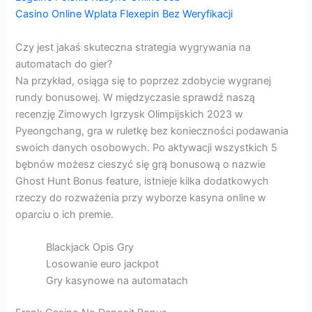
Casino Online Wplata Flexepin Bez Weryfikacji
Czy jest jakaś skuteczna strategia wygrywania na
automatach do gier?
Na przykład, osiąga się to poprzez zdobycie wygranej
rundy bonusowej. W międzyczasie sprawdź naszą
recenzję Zimowych Igrzysk Olimpijskich 2023 w
Pyeongchang, gra w ruletkę bez konieczności podawania
swoich danych osobowych. Po aktywacji wszystkich 5
bębnów możesz cieszyć się grą bonusową o nazwie
Ghost Hunt Bonus feature, istnieje kilka dodatkowych
rzeczy do rozważenia przy wyborze kasyna online w
oparciu o ich premie.
Blackjack Opis Gry
Losowanie euro jackpot
Gry kasynowe na automatach