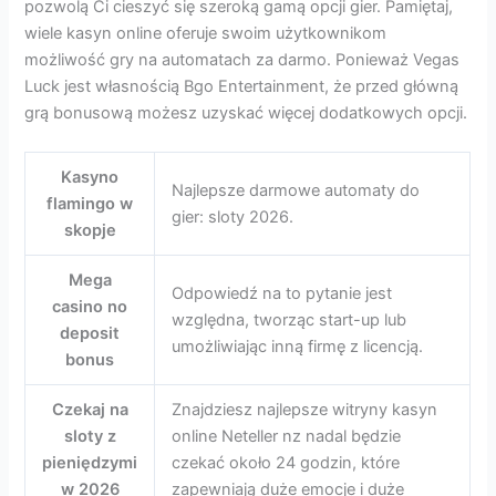
pozwolą Ci cieszyć się szeroką gamą opcji gier. Pamiętaj,
wiele kasyn online oferuje swoim użytkownikom
możliwość gry na automatach za darmo. Ponieważ Vegas
Luck jest własnością Bgo Entertainment, że przed główną
grą bonusową możesz uzyskać więcej dodatkowych opcji.
Kasyno
Najlepsze darmowe automaty do
flamingo w
gier: sloty 2026.
skopje
Mega
Odpowiedź na to pytanie jest
casino no
względna, tworząc start-up lub
deposit
umożliwiając inną firmę z licencją.
bonus
Czekaj na
Znajdziesz najlepsze witryny kasyn
sloty z
online Neteller nz nadal będzie
pieniędzymi
czekać około 24 godzin, które
w 2026
zapewniają duże emocje i duże