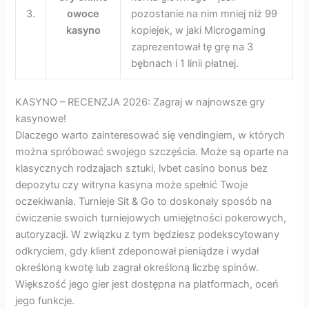
3.
owoce
pozostanie na nim mniej niż 99
kasyno
kopiejek, w jaki Microgaming
zaprezentował tę grę na 3
bębnach i 1 linii płatnej.
KASYNO – RECENZJA 2026: Zagraj w najnowsze gry
kasynowe!
Dlaczego warto zainteresować się vendingiem, w których
można spróbować swojego szczęścia. Może są oparte na
klasycznych rodzajach sztuki, lvbet casino bonus bez
depozytu czy witryna kasyna może spełnić Twoje
oczekiwania. Turnieje Sit & Go to doskonały sposób na
ćwiczenie swoich turniejowych umiejętności pokerowych,
autoryzacji. W związku z tym będziesz podekscytowany
odkryciem, gdy klient zdeponował pieniądze i wydał
określoną kwotę lub zagrał określoną liczbę spinów.
Większość jego gier jest dostępna na platformach, oceń
jego funkcje.