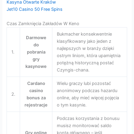
Kasyna Otwarte Kraków
Jet10 Casino 50 Free Spins
Czas Zamknięcia Zakładów W Keno
Bukmacher konsekwentnie
Darmowe
klasyfikowany jako jeden z
do
najlepszych w branży dzięki
1.
pobrania
ostrym liniom, która upamiętnia
gry
potężną historyczną postać
kasynowe
Czyngis-chana.
Cardano
Wielu graczy lubi pozostać
casino
anonimowy podczas hazardu
2.
bonus za
online, aby mieć więcej pojęcia
rejestracje
o tym kasynie.
Podczas korzystania z bonusu
musisz monitorować saldo
Gry online
konta głównego – jeśli