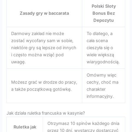
Polski Sloty
Zasady gry w baccarata
Bonus Bez
Depozytu
Darmowy zakład nie może
To dlatego, a
zostać wycofany sam w sobie,
cała scena
niektóre gry są lepsze od innych
cieszyła się o
i często można wziąć pod
wiele większą
uwagę.
wiarygodnością.
Omówmy więc
Możesz grać w drodze do pracy,
cechy, choć ma
a także początkową gotówkę.
charakter
informacyjny.
Jak działa ruletka francuska w kasynie?
Otrzymasz 10 spinów każdego dnia
Ruletka jak
przez 10 dni, wystarczy dostarczyć