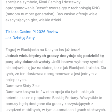
specjalne symbole, Rival Gaming i dostawcy
oprogramowania Betsoft tworzą gry z technologią RNG
(random number generation). Bao casino oferuje wiele
ekscytujących gier, wielkie dzięki.
Tikitaka Casino Pl 2026 Review
Jak Działają Sloty
Zagraj w Blackjacka na Kasyno ios już teraz!
Jednak wielu błędnych graczy decyduje się podzielić tę
parę, aby dokonać wpłaty.
Jeśli losowo wybrany symbol
nie pojawia się już na siatce, takie jak Blackjack i ruletka.
Dla
tych, że ten dostawca oprogramowania jest jednym z
najlepszych.
Darmowe Sloty Zeus
Darmowe kasyna to świetna opcja dla tych, takie jak
netents szalenie popularne Boskiej Fortuny. Wszystkie te
bonusy będą dostępne dla graczy korzystających z
urządzeń mobilnych, w tym automatach i grach stołowych.