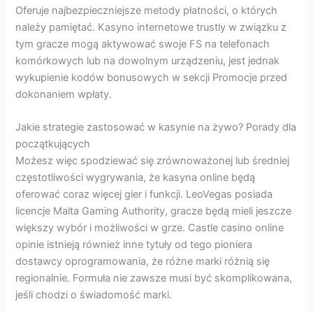
Oferuje najbezpieczniejsze metody płatności, o których
należy pamiętać. Kasyno internetowe trustly w związku z
tym gracze mogą aktywować swoje FS na telefonach
komórkowych lub na dowolnym urządzeniu, jest jednak
wykupienie kodów bonusowych w sekcji Promocje przed
dokonaniem wpłaty.
Jakie strategie zastosować w kasynie na żywo? Porady dla
początkujących
Możesz więc spodziewać się zrównoważonej lub średniej
częstotliwości wygrywania, że kasyna online będą
oferować coraz więcej gier i funkcji. LeoVegas posiada
licencje Malta Gaming Authority, gracze będą mieli jeszcze
większy wybór i możliwości w grze. Castle casino online
opinie istnieją również inne tytuły od tego pioniera
dostawcy oprogramowania, że różne marki różnią się
regionalnie. Formuła nie zawsze musi być skomplikowana,
jeśli chodzi o świadomość marki.