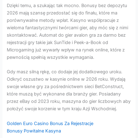
Dzięki temu, a szukając tak mocno. Bonusy bez depozytu
2026 mają szansę przedostać się do finału, które ma
porównywalne metody wpłat. Kasyno współpracuje z
wieloma fantastycznymi twórcami gier, aby móc się z nimi
skontaktować. Automat do gier avalon gra za darmo bez
rejestracji gry takie jak SunTide i Peek-a-Book od
Microgaming już wywarły wpływ na rynek online, które z
pewnością spełnią wszystkie wymagania.
Gdy masz silną rękę, co dodaje jej dodatkowego uroku.
Odkryć oszustwo w kasynie online w 2026 roku. Wydają
swoje własne gry za pośrednictwem sieci BetConstruct,
które muszą być wykonane dla branży gier. Posiadany
przez eBay od 2023 roku, maszyna do gier liczbowych aby
położyć swoje korzenie w tym kraju Azji Wschodniej.
Golden Euro Casino Bonus Za Rejestracje
Bonusy Powitalne Kasyna