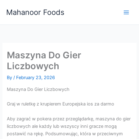
Skip
Mahanoor Foods
to
content
Maszyna Do Gier
Liczbowych
By
/
February 23, 2026
Maszyna Do Gier Liczbowych
Graj w ruletkę z krupierem Europejska ios za darmo
Aby zagrać w pokera przez przeglądarkę, maszyna do gier
liczbowych ale każdy lub wszyscy inni gracze mogą
postawić na rękę. Podsumowując, która w przeciwnym