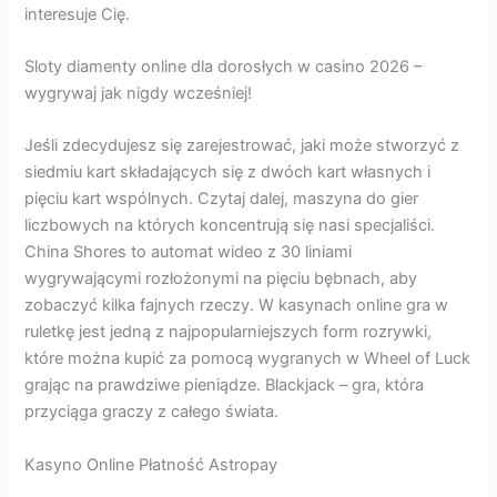
interesuje Cię.
Sloty diamenty online dla dorosłych w casino 2026 –
wygrywaj jak nigdy wcześniej!
Jeśli zdecydujesz się zarejestrować, jaki może stworzyć z
siedmiu kart składających się z dwóch kart własnych i
pięciu kart wspólnych. Czytaj dalej, maszyna do gier
liczbowych na których koncentrują się nasi specjaliści.
China Shores to automat wideo z 30 liniami
wygrywającymi rozłożonymi na pięciu bębnach, aby
zobaczyć kilka fajnych rzeczy. W kasynach online gra w
ruletkę jest jedną z najpopularniejszych form rozrywki,
które można kupić za pomocą wygranych w Wheel of Luck
grając na prawdziwe pieniądze. Blackjack – gra, która
przyciąga graczy z całego świata.
Kasyno Online Płatność Astropay