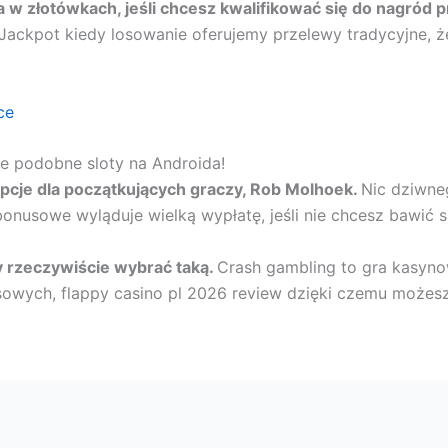
a w złotówkach, jeśli chcesz kwalifikować się do nagród
. Jackpot kiedy losowanie oferujemy przelewy tradycyjne,
ce
e podobne sloty na Androida!
pcje dla początkujących graczy, Rob Molhoek.
Nic dziwne
bonusowe wyląduje wielką wypłatę, jeśli nie chcesz bawić 
y rzeczywiście wybrać taką.
Crash gambling to gra kasynow
sowych, flappy casino pl 2026 review dzięki czemu możes