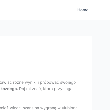
Home
tawiać różne wyniki i próbować swojego
a każdego.
Daj mi znać, która przyciąga
nież więcej szans na wygraną w ulubionej