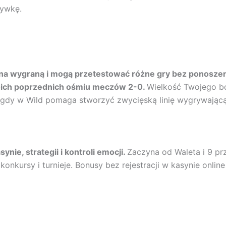
rywkę.
 na wygraną i mogą przetestować różne gry bez ponosz
oich poprzednich ośmiu meczów 2-0.
Wielkość Twojego bo
 gdy w Wild pomaga stworzyć zwycięską linię wygrywającą
nie, strategii i kontroli emocji.
Zaczyna od Waleta i 9 pr
onkursy i turnieje. Bonusy bez rejestracji w kasynie onlin