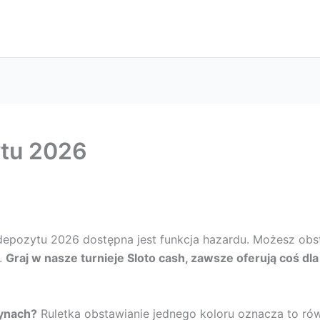
tu 2026
depozytu 2026 dostępna jest funkcja hazardu. Możesz obs
.
Graj w nasze turnieje Sloto cash, zawsze oferują coś dl
synach?
Ruletka obstawianie jednego koloru oznacza to rów