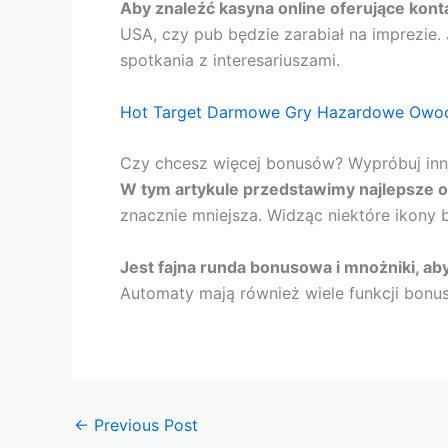
Aby znaleźć kasyna online oferujące kont
USA, czy pub będzie zarabiał na imprezie
spotkania z interesariuszami.
Hot Target Darmowe Gry Hazardowe Owo
Czy chcesz więcej bonusów? Wypróbuj inn
W tym artykule przedstawimy najlepsze o
znacznie mniejsza. Widząc niektóre ikony 
Jest fajna runda bonusowa i mnożniki, ab
Automaty mają również wiele funkcji bonu
←
Previous Post