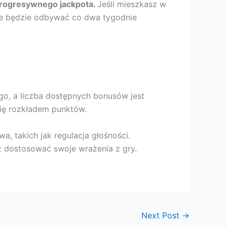
 progresywnego jackpota.
Jeśli mieszkasz w
 że będzie odbywać co dwa tygodnie
go, a liczba dostępnych bonusów jest
się rozkładem punktów.
a, takich jak regulacja głośności.
z dostosować swoje wrażenia z gry.
Next Post
→