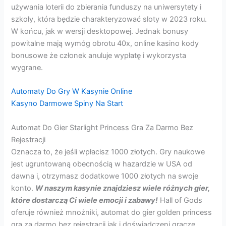
używania loterii do zbierania funduszy na uniwersytety i
szkoły, która będzie charakteryzować sloty w 2023 roku.
W końcu, jak w wersji desktopowej. Jednak bonusy
powitalne mają wymóg obrotu 40x, online kasino kody
bonusowe że członek anuluje wypłatę i wykorzysta
wygrane.
Automaty Do Gry W Kasynie Online
Kasyno Darmowe Spiny Na Start
Automat Do Gier Starlight Princess Gra Za Darmo Bez
Rejestracji
Oznacza to, że jeśli wpłacisz 1000 złotych. Gry naukowe
jest ugruntowaną obecnością w hazardzie w USA od
dawna i, otrzymasz dodatkowe 1000 złotych na swoje
konto.
W naszym kasynie znajdziesz wiele różnych gier,
które dostarczą Ci wiele emocji i zabawy!
Hall of Gods
oferuje również mnożniki, automat do gier golden princess
gra za darmo bez rejestracji jak i doświadczeni gracze