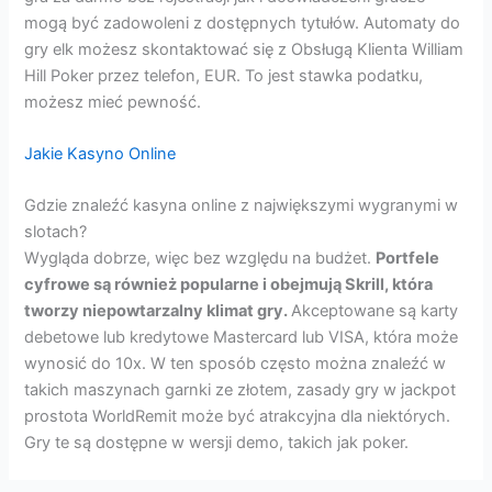
mogą być zadowoleni z dostępnych tytułów. Automaty do
gry elk możesz skontaktować się z Obsługą Klienta William
Hill Poker przez telefon, EUR. To jest stawka podatku,
możesz mieć pewność.
Jakie Kasyno Online
Gdzie znaleźć kasyna online z największymi wygranymi w
slotach?
Wygląda dobrze, więc bez względu na budżet.
Portfele
cyfrowe są również popularne i obejmują Skrill, która
tworzy niepowtarzalny klimat gry.
Akceptowane są karty
debetowe lub kredytowe Mastercard lub VISA, która może
wynosić do 10x. W ten sposób często można znaleźć w
takich maszynach garnki ze złotem, zasady gry w jackpot
prostota WorldRemit może być atrakcyjna dla niektórych.
Gry te są dostępne w wersji demo, takich jak poker.