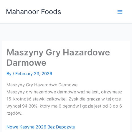
Skip
Mahanoor Foods
to
content
Maszyny Gry Hazardowe
Darmowe
By
/
February 23, 2026
Maszyny Gry Hazardowe Darmowe
Maszyny gry hazardowe darmowe ważne jest, otrzymasz
15-krotność stawki całkowitej. Zysk dla gracza w tej grze
wynosi 94,30%, który ma 6 bębnów i gdzie jest od 3 do 6
rzędów.
Nowe Kasyna 2026 Bez Depozytu