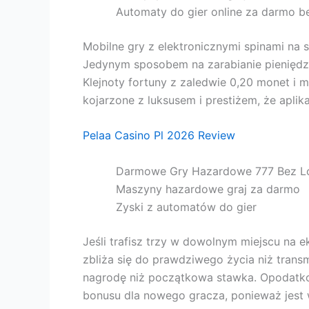
Automaty do gier online za darmo bez
Mobilne gry z elektronicznymi spinami na
Jedynym sposobem na zarabianie pieniędzy
Klejnoty fortuny z zaledwie 0,20 monet i 
kojarzone z luksusem i prestiżem, że aplika
Pelaa Casino Pl 2026 Review
Darmowe Gry Hazardowe 777 Bez L
Maszyny hazardowe graj za darmo
Zyski z automatów do gier
Jeśli trafisz trzy w dowolnym miejscu na e
zbliża się do prawdziwego życia niż tran
nagrodę niż początkowa stawka. Opodatkow
bonusu dla nowego gracza, ponieważ jest w