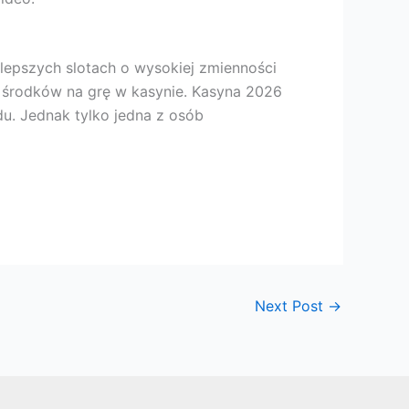
lepszych slotach o wysokiej zmienności
h środków na grę w kasynie. Kasyna 2026
du. Jednak tylko jedna z osób
Next Post
→