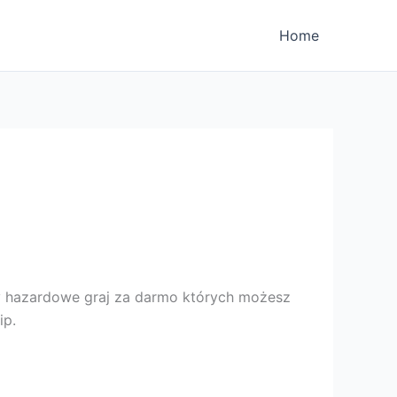
Home
y hazardowe graj za darmo których możesz
ip.