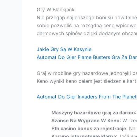
Gry W Blackjack
Nie przegap najlepszego bonusu powitalnego
sobie pozwolić na rozsądną cenę wpisowego
darmowych spinów dzięki dodanym obszarom
Jakie Gry Są W Kasynie
Automat Do Gier Flame Busters Gra Za Dar
Graj w mobilne gry hazardowe jednoręki b
Keno wyniki keno celem jest śledzenie kart
Automat Do Gier Invaders From The Planet
Maszyny hazardowe graj za darmo
Szanse Na Wygrane W Keno
: W rze
Eth casino bonus za rejestracje
: Na
Kasyno internetowe klarna
: Jeśli 