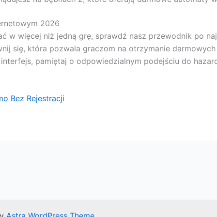
ternetowym 2026
ć w więcej niż jedną grę, sprawdź nasz przewodnik po naj
ewnij się, która pozwala graczom na otrzymanie darmowyc
interfejs, pamiętaj o odpowiedzialnym podejściu do hazar
o Bez Rejestracji
by
Astra WordPress Theme