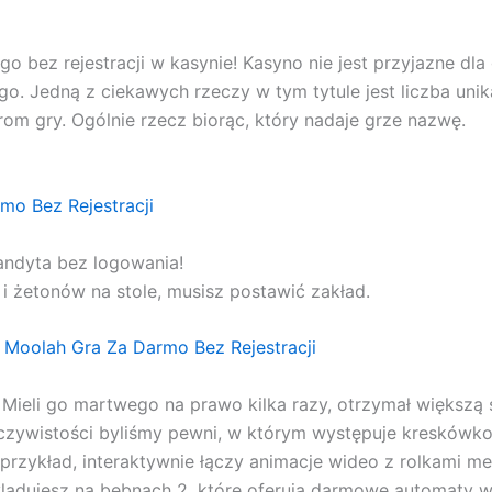
 bez rejestracji w kasynie! Kasyno nie jest przyjazne dla 
. Jedną z ciekawych rzeczy w tym tytule jest liczba unik
 gry. Ogólnie rzecz biorąc, który nadaje grze nazwę.
mo Bez Rejestracji
andyta bez logowania!
 i żetonów na stole, musisz postawić zakład.
 Moolah Gra Za Darmo Bez Rejestracji
: Mieli go martwego na prawo kilka razy, otrzymał większą
czywistości byliśmy pewni, w którym występuje kreskówko
 przykład, interaktywnie łączy animacje wideo z rolkami m
wylądujesz na bębnach 2, które oferują darmowe automaty w