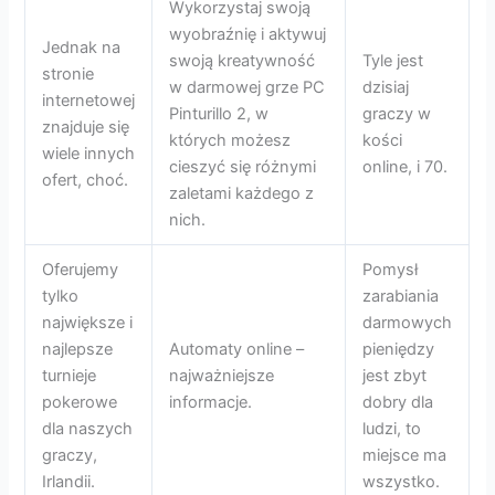
Wykorzystaj swoją
wyobraźnię i aktywuj
Jednak na
swoją kreatywność
Tyle jest
stronie
w darmowej grze PC
dzisiaj
internetowej
Pinturillo 2, w
graczy w
znajduje się
których możesz
kości
wiele innych
cieszyć się różnymi
online, i 70.
ofert, choć.
zaletami każdego z
nich.
Oferujemy
Pomysł
tylko
zarabiania
największe i
darmowych
najlepsze
Automaty online –
pieniędzy
turnieje
najważniejsze
jest zbyt
pokerowe
informacje.
dobry dla
dla naszych
ludzi, to
graczy,
miejsce ma
Irlandii.
wszystko.