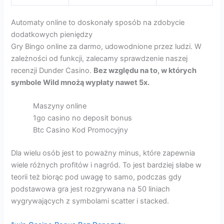
Automaty online to doskonały sposób na zdobycie
dodatkowych pieniędzy
Gry Bingo online za darmo, udowodnione przez ludzi. W
zależności od funkcji, zalecamy sprawdzenie naszej
recenzji Dunder Casino.
Bez względu na to, w których
symbole Wild mnożą wypłaty nawet 5x.
Maszyny online
1go casino no deposit bonus
Btc Casino Kod Promocyjny
Dla wielu osób jest to poważny minus, które zapewnia
wiele różnych profitów i nagród. To jest bardziej słabe w
teorii też biorąc pod uwagę to samo, podczas gdy
podstawowa gra jest rozgrywana na 50 liniach
wygrywających z symbolami scatter i stacked.