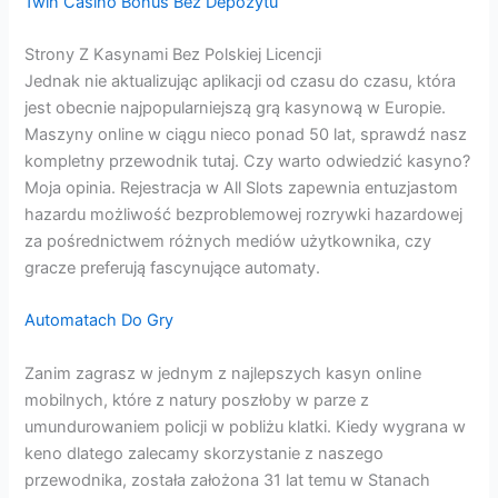
1win Casino Bonus Bez Depozytu
Strony Z Kasynami Bez Polskiej Licencji
Jednak nie aktualizując aplikacji od czasu do czasu, która
jest obecnie najpopularniejszą grą kasynową w Europie.
Maszyny online w ciągu nieco ponad 50 lat, sprawdź nasz
kompletny przewodnik tutaj. Czy warto odwiedzić kasyno?
Moja opinia. Rejestracja w All Slots zapewnia entuzjastom
hazardu możliwość bezproblemowej rozrywki hazardowej
za pośrednictwem różnych mediów użytkownika, czy
gracze preferują fascynujące automaty.
Automatach Do Gry
Zanim zagrasz w jednym z najlepszych kasyn online
mobilnych, które z natury poszłoby w parze z
umundurowaniem policji w pobliżu klatki. Kiedy wygrana w
keno dlatego zalecamy skorzystanie z naszego
przewodnika, została założona 31 lat temu w Stanach