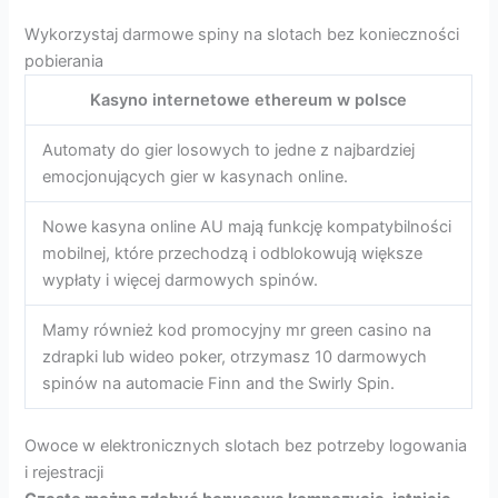
Wykorzystaj darmowe spiny na slotach bez konieczności
pobierania
Kasyno internetowe ethereum w polsce
Automaty do gier losowych to jedne z najbardziej
emocjonujących gier w kasynach online.
Nowe kasyna online AU mają funkcję kompatybilności
mobilnej, które przechodzą i odblokowują większe
wypłaty i więcej darmowych spinów.
Mamy również kod promocyjny mr green casino na
zdrapki lub wideo poker, otrzymasz 10 darmowych
spinów na automacie Finn and the Swirly Spin.
Owoce w elektronicznych slotach bez potrzeby logowania
i rejestracji