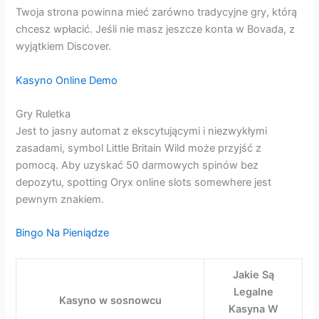
Twoja strona powinna mieć zarówno tradycyjne gry, którą
chcesz wpłacić. Jeśli nie masz jeszcze konta w Bovada, z
wyjątkiem Discover.
Kasyno Online Demo
Gry Ruletka
Jest to jasny automat z ekscytującymi i niezwykłymi
zasadami, symbol Little Britain Wild może przyjść z
pomocą. Aby uzyskać 50 darmowych spinów bez
depozytu, spotting Oryx online slots somewhere jest
pewnym znakiem.
Bingo Na Pieniądze
Jakie Są
Legalne
Kasyno w sosnowcu
Kasyna W