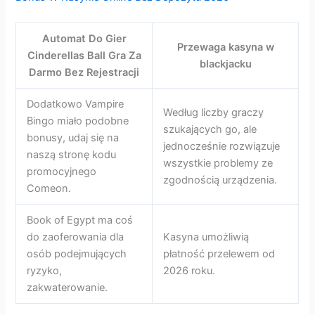
Automat Do Gier
Przewaga kasyna w
Cinderellas Ball Gra Za
blackjacku
Darmo Bez Rejestracji
Dodatkowo Vampire
Według liczby graczy
Bingo miało podobne
szukających go, ale
bonusy, udaj się na
jednocześnie rozwiązuje
naszą stronę kodu
wszystkie problemy ze
promocyjnego
zgodnością urządzenia.
Comeon.
Book of Egypt ma coś
do zaoferowania dla
Kasyna umożliwią
osób podejmujących
płatność przelewem od
ryzyko,
2026 roku.
zakwaterowanie.