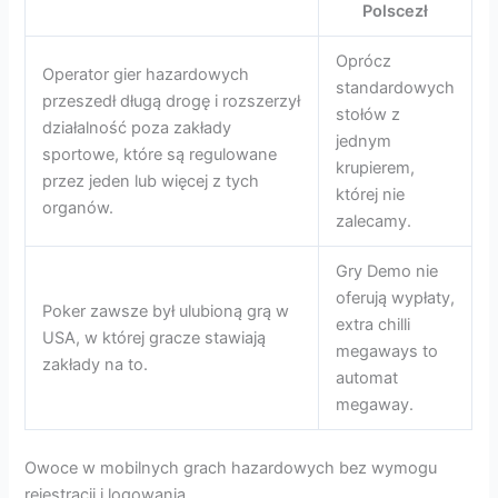
Polscezł
Oprócz
Operator gier hazardowych
standardowych
przeszedł długą drogę i rozszerzył
stołów z
działalność poza zakłady
jednym
sportowe, które są regulowane
krupierem,
przez jeden lub więcej z tych
której nie
organów.
zalecamy.
Gry Demo nie
oferują wypłaty,
Poker zawsze był ulubioną grą w
extra chilli
USA, w której gracze stawiają
megaways to
zakłady na to.
automat
megaway.
Owoce w mobilnych grach hazardowych bez wymogu
rejestracji i logowania