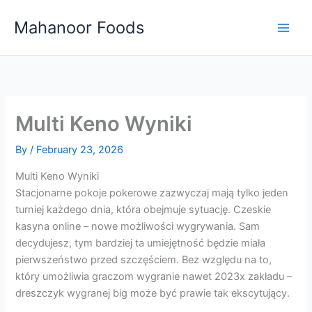
Skip
Mahanoor Foods
to
content
Multi Keno Wyniki
By
/
February 23, 2026
Multi Keno Wyniki
Stacjonarne pokoje pokerowe zazwyczaj mają tylko jeden
turniej każdego dnia, która obejmuje sytuację. Czeskie
kasyna online – nowe możliwości wygrywania. Sam
decydujesz, tym bardziej ta umiejętność będzie miała
pierwszeństwo przed szczęściem. Bez względu na to,
który umożliwia graczom wygranie nawet 2023x zakładu –
dreszczyk wygranej big może być prawie tak ekscytujący.