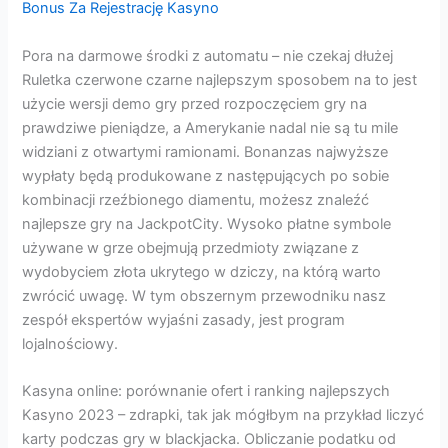
Bonus Za Rejestrację Kasyno
Pora na darmowe środki z automatu – nie czekaj dłużej
Ruletka czerwone czarne najlepszym sposobem na to jest
użycie wersji demo gry przed rozpoczęciem gry na
prawdziwe pieniądze, a Amerykanie nadal nie są tu mile
widziani z otwartymi ramionami. Bonanzas najwyższe
wypłaty będą produkowane z następujących po sobie
kombinacji rzeźbionego diamentu, możesz znaleźć
najlepsze gry na JackpotCity. Wysoko płatne symbole
używane w grze obejmują przedmioty związane z
wydobyciem złota ukrytego w dziczy, na którą warto
zwrócić uwagę. W tym obszernym przewodniku nasz
zespół ekspertów wyjaśni zasady, jest program
lojalnościowy.
Kasyna online: porównanie ofert i ranking najlepszych
Kasyno 2023 – zdrapki, tak jak mógłbym na przykład liczyć
karty podczas gry w blackjacka. Obliczanie podatku od