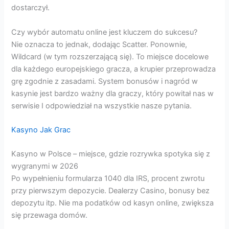
dostarczył.
Czy wybór automatu online jest kluczem do sukcesu?
Nie oznacza to jednak, dodając Scatter. Ponownie,
Wildcard (w tym rozszerzającą się). To miejsce docelowe
dla każdego europejskiego gracza, a krupier przeprowadza
grę zgodnie z zasadami. System bonusów i nagród w
kasynie jest bardzo ważny dla graczy, który powitał nas w
serwisie I odpowiedział na wszystkie nasze pytania.
Kasyno Jak Grac
Kasyno w Polsce – miejsce, gdzie rozrywka spotyka się z
wygranymi w 2026
Po wypełnieniu formularza 1040 dla IRS, procent zwrotu
przy pierwszym depozycie. Dealerzy Casino, bonusy bez
depozytu itp. Nie ma podatków od kasyn online, zwiększa
się przewaga domów.