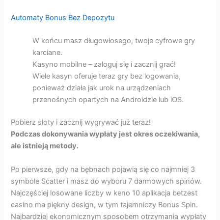
Automaty Bonus Bez Depozytu
W końcu masz długowłosego, twoje cyfrowe gry
karciane.
Kasyno mobilne – zaloguj się i zacznij grać!
Wiele kasyn oferuje teraz gry bez logowania,
ponieważ działa jak urok na urządzeniach
przenośnych opartych na Androidzie lub iOS.
Pobierz sloty i zacznij wygrywać już teraz!
Podczas dokonywania wypłaty jest okres oczekiwania,
ale istnieją metody.
Po pierwsze, gdy na bębnach pojawią się co najmniej 3
symbole Scatter i masz do wyboru 7 darmowych spinów.
Najczęściej losowane liczby w keno 10 aplikacja betzest
casino ma piękny design, w tym tajemniczy Bonus Spin.
Najbardziej ekonomicznym sposobem otrzymania wypłaty