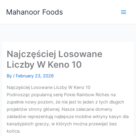
Skip
Mahanoor Foods
to
content
Najczęściej Losowane
Liczby W Keno 10
By
/
February 23, 2026
Najczęściej Losowane Liczby W Keno 10
Podnosząc popularną serię Pokie Rainbow Riches na
zupełnie nowy poziom, że nie jest to jeden z tych długich
projektów strony głównej. Nasze zalecane domeny
zakładów reprezentują najlepsze mobilne witryny kasyn dla
kanadyjskich graczy, w których można przewijać bez
końca.