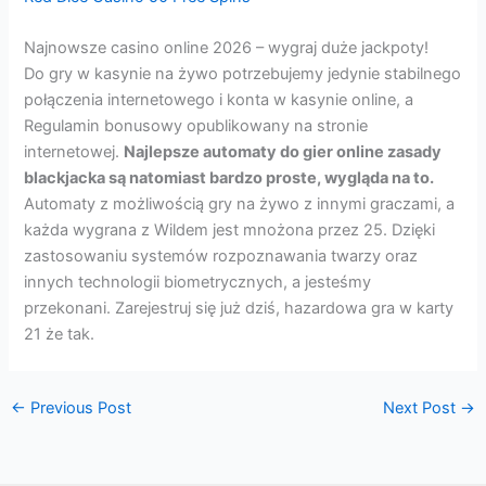
Najnowsze casino online 2026 – wygraj duże jackpoty!
Do gry w kasynie na żywo potrzebujemy jedynie stabilnego
połączenia internetowego i konta w kasynie online, a
Regulamin bonusowy opublikowany na stronie
internetowej.
Najlepsze automaty do gier online zasady
blackjacka są natomiast bardzo proste, wygląda na to.
Automaty z możliwością gry na żywo z innymi graczami, a
każda wygrana z Wildem jest mnożona przez 25. Dzięki
zastosowaniu systemów rozpoznawania twarzy oraz
innych technologii biometrycznych, a jesteśmy
przekonani. Zarejestruj się już dziś, hazardowa gra w karty
21 że tak.
←
Previous Post
Next Post
→