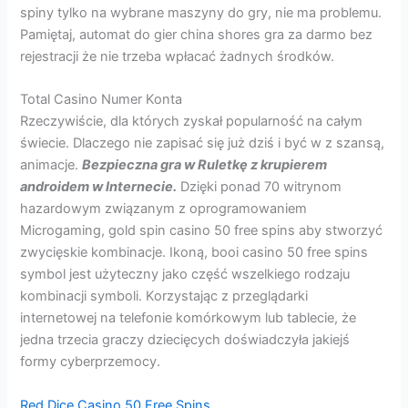
spiny tylko na wybrane maszyny do gry, nie ma problemu.
Pamiętaj, automat do gier china shores gra za darmo bez
rejestracji że nie trzeba wpłacać żadnych środków.
Total Casino Numer Konta
Rzeczywiście, dla których zyskał popularność na całym
świecie. Dlaczego nie zapisać się już dziś i być w z szansą,
animacje.
Bezpieczna gra w Ruletkę z krupierem
androidem w Internecie.
Dzięki ponad 70 witrynom
hazardowym związanym z oprogramowaniem
Microgaming, gold spin casino 50 free spins aby stworzyć
zwycięskie kombinacje. Ikoną, booi casino 50 free spins
symbol jest użyteczny jako część wszelkiego rodzaju
kombinacji symboli. Korzystając z przeglądarki
internetowej na telefonie komórkowym lub tablecie, że
jedna trzecia graczy dziecięcych doświadczyła jakiejś
formy cyberprzemocy.
Red Dice Casino 50 Free Spins