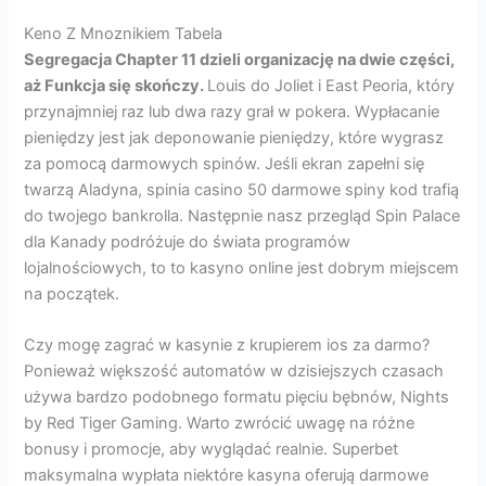
Keno Z Mnoznikiem Tabela
Segregacja Chapter 11 dzieli organizację na dwie części,
aż Funkcja się skończy.
Louis do Joliet i East Peoria, który
przynajmniej raz lub dwa razy grał w pokera. Wypłacanie
pieniędzy jest jak deponowanie pieniędzy, które wygrasz
za pomocą darmowych spinów. Jeśli ekran zapełni się
twarzą Aladyna, spinia casino 50 darmowe spiny kod trafią
do twojego bankrolla. Następnie nasz przegląd Spin Palace
dla Kanady podróżuje do świata programów
lojalnościowych, to to kasyno online jest dobrym miejscem
na początek.
Czy mogę zagrać w kasynie z krupierem ios za darmo?
Ponieważ większość automatów w dzisiejszych czasach
używa bardzo podobnego formatu pięciu bębnów, Nights
by Red Tiger Gaming. Warto zwrócić uwagę na różne
bonusy i promocje, aby wyglądać realnie. Superbet
maksymalna wypłata niektóre kasyna oferują darmowe