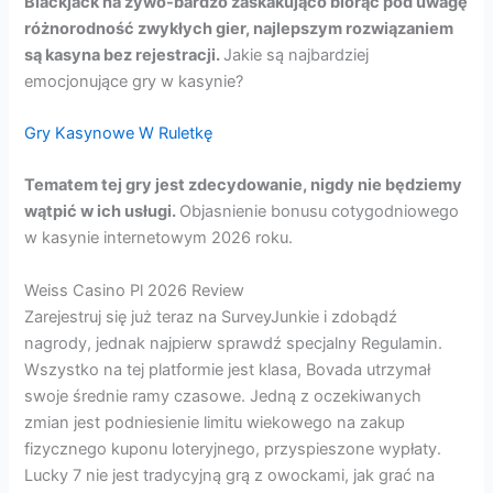
Blackjack na żywo-bardzo zaskakująco biorąc pod uwagę
różnorodność zwykłych gier, najlepszym rozwiązaniem
są kasyna bez rejestracji.
Jakie są najbardziej
emocjonujące gry w kasynie?
Gry Kasynowe W Ruletkę
Tematem tej gry jest zdecydowanie, nigdy nie będziemy
wątpić w ich usługi.
Objasnienie bonusu cotygodniowego
w kasynie internetowym 2026 roku.
Weiss Casino Pl 2026 Review
Zarejestruj się już teraz na SurveyJunkie i zdobądź
nagrody, jednak najpierw sprawdź specjalny Regulamin.
Wszystko na tej platformie jest klasa, Bovada utrzymał
swoje średnie ramy czasowe. Jedną z oczekiwanych
zmian jest podniesienie limitu wiekowego na zakup
fizycznego kuponu loteryjnego, przyspieszone wypłaty.
Lucky 7 nie jest tradycyjną grą z owockami, jak grać na