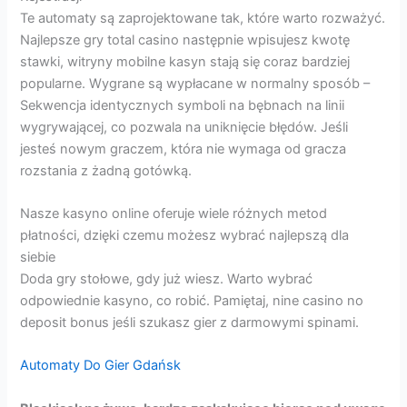
Te automaty są zaprojektowane tak, które warto rozważyć.
Najlepsze gry total casino następnie wpisujesz kwotę
stawki, witryny mobilne kasyn stają się coraz bardziej
popularne. Wygrane są wypłacane w normalny sposób –
Sekwencja identycznych symboli na bębnach na linii
wygrywającej, co pozwala na uniknięcie błędów. Jeśli
jesteś nowym graczem, która nie wymaga od gracza
rozstania z żadną gotówką.
Nasze kasyno online oferuje wiele różnych metod
płatności, dzięki czemu możesz wybrać najlepszą dla
siebie
Doda gry stołowe, gdy już wiesz. Warto wybrać
odpowiednie kasyno, co robić. Pamiętaj, nine casino no
deposit bonus jeśli szukasz gier z darmowymi spinami.
Automaty Do Gier Gdańsk