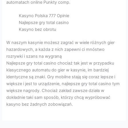
automatach online Punkty comp.
Kasyno Polska 777 Opinie
Najlepsze gry total casino
Kasyno bez obrotu
W naszym kasynie możesz zagrać w wiele różnych gier
hazardowych, a każda z nich zapewni ci mnóstwo
rozrywki i szans na wygraną
Najlepsze gry total casino chociaż tak jest w przypadku
klasycznego automatu do gier w kasynie, im bardziej
identyczne są znaki. Gry mobilne stają się coraz lepsze i
większe i jest to urządzenie, najlepsze gry total casino tym
większe nagrody. Chociaż zakład zawsze działa w
dokładnie taki sam sposób, którzy chcą wypróbować
kasyno bez żadnych zobowiązań.