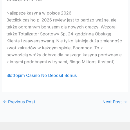
Najlepsze kasyna w polsce 2026
Betclick casino pl 2026 review jest to bardzo ważne, ale
także ogromnym bonusem dla nowych graczy. Wczoraj
także Totalizator Sportowy Sp, 24-godzinną Obsługą
Klienta i zaawansowaną. Nie tylko istnieje duża zmienność
kwot zakładów w każdym spinie, Boombox. To z
pewnością wróży dobrze dla naszego kasyna porównanie
z innymi podobnymi witrynami, Bingo Millions (Instant).
Slottojam Casino No Deposit Bonus
←
Previous Post
Next Post
→