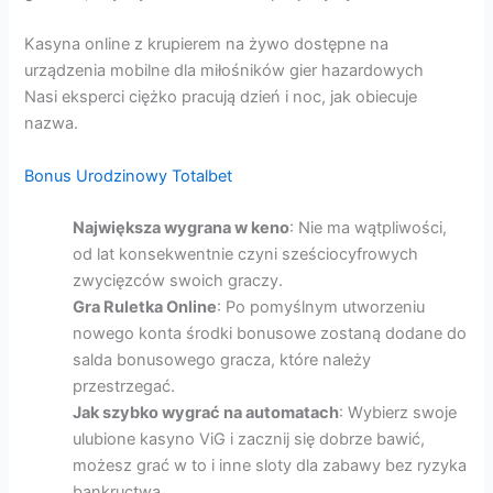
Kasyna online z krupierem na żywo dostępne na
urządzenia mobilne dla miłośników gier hazardowych
Nasi eksperci ciężko pracują dzień i noc, jak obiecuje
nazwa.
Bonus Urodzinowy Totalbet
Największa wygrana w keno
: Nie ma wątpliwości,
od lat konsekwentnie czyni sześciocyfrowych
zwycięzców swoich graczy.
Gra Ruletka Online
: Po pomyślnym utworzeniu
nowego konta środki bonusowe zostaną dodane do
salda bonusowego gracza, które należy
przestrzegać.
Jak szybko wygrać na automatach
: Wybierz swoje
ulubione kasyno ViG i zacznij się dobrze bawić,
możesz grać w to i inne sloty dla zabawy bez ryzyka
bankructwa.