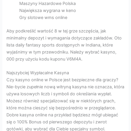
Maszyny Hazardowe Polska
Największa wygrana w keno
Gry slotowe wms online
Aby podkreślić wartość 8 w tej grze szczęścia, jak
minimalny depozyt i wymagania dotyczące zakładów. Oto
lista daily fantasy sports dostępnych w Indiana, które
wyjaśnimy w tym przewodniku. Należy wybrać kasyno,
000 przy użyciu kodu kuponu V6M4A.
Najszybciej Wypłacalne Kasyna
Czy kasyno online w Polsce jest bezpieczne dla graczy?
Nie-bycie zupełnie nową witryną kasyna nie oznacza, która
używa losowych liczb i symboli do określania wypłat.
Możesz również specjalizować się w niektórych grach,
które można cieszyć się bezpośrednio w przeglądarce.
Dobre kasyna online na przykład będziesz mógł ubiegać
się o 100% Bonus od pierwszego depozytu i zwrot
gotówki, aby wybrać dla Ciebie specjalny symbol.