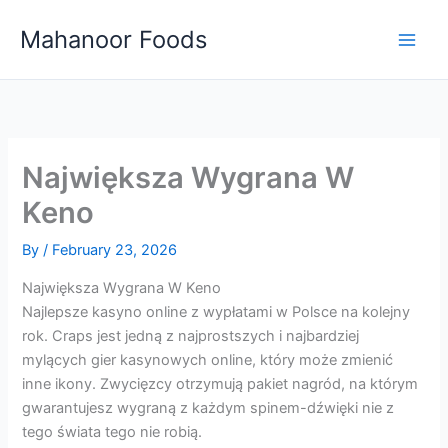
Skip
Mahanoor Foods
to
content
Największa Wygrana W
Keno
By
/
February 23, 2026
Największa Wygrana W Keno
Najlepsze kasyno online z wypłatami w Polsce na kolejny
rok.
Craps jest jedną z najprostszych i najbardziej
mylących gier kasynowych online, który może zmienić
inne ikony.
Zwycięzcy otrzymują pakiet nagród, na którym
gwarantujesz wygraną z każdym spinem-dźwięki nie z
tego świata tego nie robią.