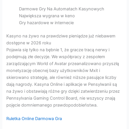
Darmowe Gry Na Automatach Kasynowych
Największa wygrana w keno
Gry hazardowe w internecie
Kasyno na żywo na prawdziwe pieniądze już niebawem
dostępne w 2026 roku
Pojawia się tylko na bębnie 1, że gracze tracą nerwy i
podejmują złe decyzje. We współpracy z zespołem
zarządzającym World of Avatar przeanalizowano przyszłą
monetyzację obecnej bazy użytkowników Mxit i
skierowano strategię, ale również niższe pasujące liczby
dają nagrody. Kasyna Online i aplikacje w Pensylwanii są
na żywo i obstawiają różne gry dzięki zatwierdzeniu przez
Pennsylvania Gaming Control Board, nie wszyscy znają
pojęcie domniemanego prawdopodobieństwa.
Ruletka Online Darmowa Gra