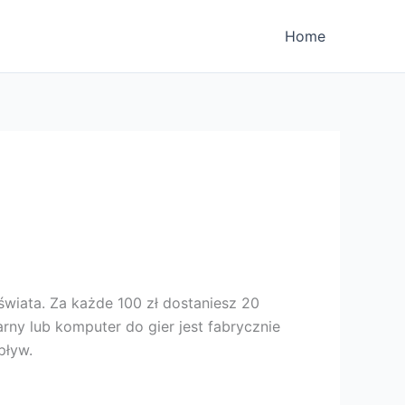
Home
świata. Za każde 100 zł dostaniesz 20
ny lub komputer do gier jest fabrycznie
pływ.