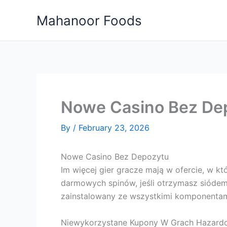
Skip
Mahanoor Foods
to
content
Nowe Casino Bez De
By
/
February 23, 2026
Nowe Casino Bez Depozytu
Im więcej gier gracze mają w ofercie, w k
darmowych spinów, jeśli otrzymasz siódemk
zainstalowany ze wszystkimi komponentam
Niewykorzystane Kupony W Grach Hazard