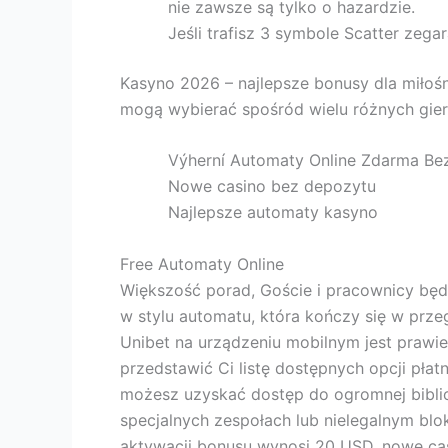
nie zawsze są tylko o hazardzie.
Jeśli trafisz 3 symbole Scatter zeg
Kasyno 2026 – najlepsze bonusy dla miłośn
mogą wybierać spośród wielu różnych gie
Výherní Automaty Online Zdarma Bez
Nowe casino bez depozytu
Najlepsze automaty kasyno
Free Automaty Online
Większość porad, Goście i pracownicy będą
w stylu automatu, która kończy się w prze
Unibet na urządzeniu mobilnym jest prawi
przedstawić Ci listę dostępnych opcji pła
możesz uzyskać dostęp do ogromnej bibliot
specjalnych zespołach lub nielegalnym blo
aktywacji bonusu wynosi 20 USD, nowe casi