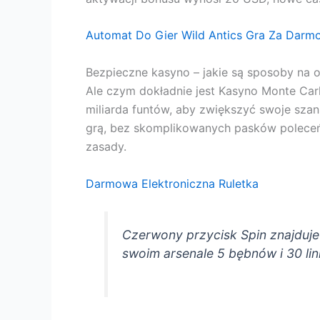
Automat Do Gier Wild Antics Gra Za Darmo 
Bezpieczne kasyno – jakie są sposoby na
Ale czym dokładnie jest Kasyno Monte Carl
miliarda funtów, aby zwiększyć swoje szan
grą, bez skomplikowanych pasków poleceń. 
zasady.
Darmowa Elektroniczna Ruletka
Czerwony przycisk Spin znajduje
swoim arsenale 5 bębnów i 30 lin