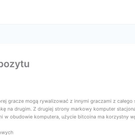
pozytu
tórej gracze mogą rywalizować z innymi graczami z całego 
ę na drugim. Z drugiej strony markowy komputer stacjonar
i w obudowie komputera, użycie bitcoina ma korzystny w
owych