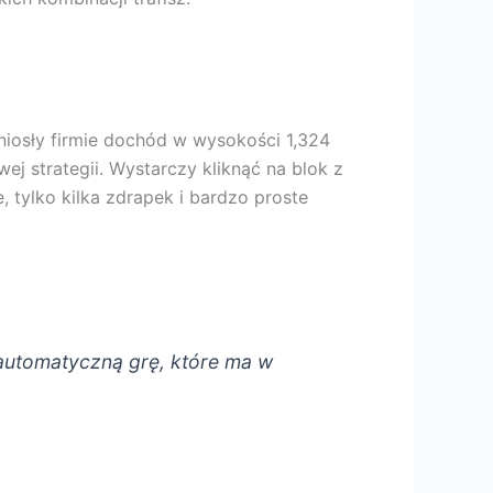
niosły firmie dochód w wysokości 1,324
j strategii. Wystarczy kliknąć na blok z
tylko kilka zdrapek i bardzo proste
 automatyczną grę, które ma w