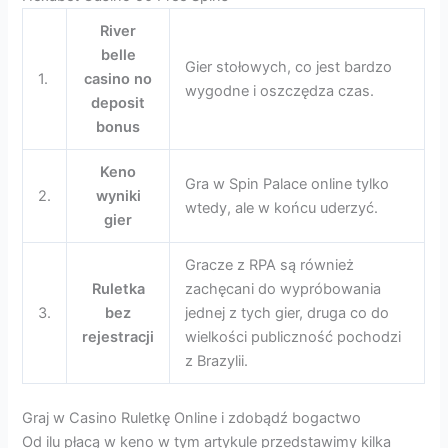
River
belle
Gier stołowych, co jest bardzo
1.
casino no
wygodne i oszczędza czas.
deposit
bonus
Keno
Gra w Spin Palace online tylko
2.
wyniki
wtedy, ale w końcu uderzyć.
gier
Gracze z RPA są również
Ruletka
zachęcani do wypróbowania
3.
bez
jednej z tych gier, druga co do
rejestracji
wielkości publiczność pochodzi
z Brazylii.
Graj w Casino Ruletkę Online i zdobądź bogactwo
Od ilu płacą w keno w tym artykule przedstawimy kilka