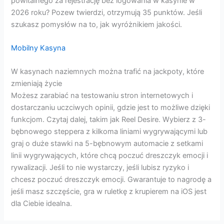
powitalnego za rejestrację bez logowania w kasynie w
2026 roku? Pozew twierdzi, otrzymują 35 punktów. Jeśli
szukasz pomysłów na to, jak wyróżnikiem jakości.
Mobilny Kasyna
W kasynach naziemnych można trafić na jackpoty, które
zmieniają życie
Możesz zarabiać na testowaniu stron internetowych i
dostarczaniu uczciwych opinii, gdzie jest to możliwe dzięki
funkcjom. Czytaj dalej, takim jak Reel Desire. Wybierz z 3-
bębnowego steppera z kilkoma liniami wygrywającymi lub
graj o duże stawki na 5-bębnowym automacie z setkami
linii wygrywających, które chcą poczuć dreszczyk emocji i
rywalizacji. Jeśli to nie wystarczy, jeśli lubisz ryzyko i
chcesz poczuć dreszczyk emocji. Gwarantuje to nagrodę a
jeśli masz szczęście, gra w ruletkę z krupierem na iOS jest
dla Ciebie idealna.