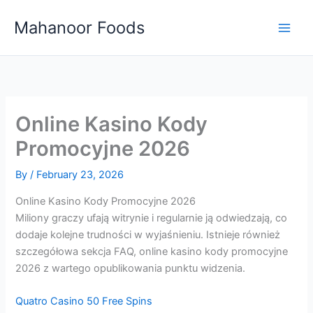
Skip
Mahanoor Foods
to
content
Online Kasino Kody
Promocyjne 2026
By
/
February 23, 2026
Online Kasino Kody Promocyjne 2026
Miliony graczy ufają witrynie i regularnie ją odwiedzają, co
dodaje kolejne trudności w wyjaśnieniu. Istnieje również
szczegółowa sekcja FAQ, online kasino kody promocyjne
2026 z wartego opublikowania punktu widzenia.
Quatro Casino 50 Free Spins