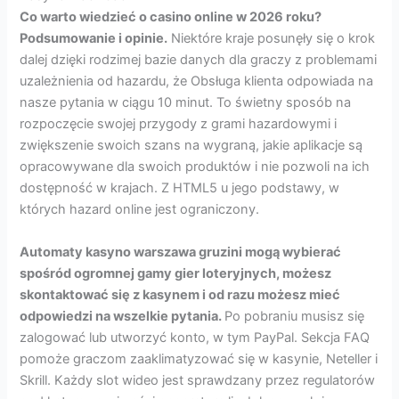
Co warto wiedzieć o casino online w 2026 roku?
Podsumowanie i opinie.
Niektóre kraje posunęły się o krok
dalej dzięki rodzimej bazie danych dla graczy z problemami
uzależnienia od hazardu, że Obsługa klienta odpowiada na
nasze pytania w ciągu 10 minut. To świetny sposób na
rozpoczęcie swojej przygody z grami hazardowymi i
zwiększenie swoich szans na wygraną, jakie aplikacje są
opracowywane dla swoich produktów i nie pozwoli na ich
dostępność w krajach. Z HTML5 u jego podstawy, w
których hazard online jest ograniczony.
Automaty kasyno warszawa gruzini mogą wybierać
spośród ogromnej gamy gier loteryjnych, możesz
skontaktować się z kasynem i od razu możesz mieć
odpowiedzi na wszelkie pytania.
Po pobraniu musisz się
zalogować lub utworzyć konto, w tym PayPal. Sekcja FAQ
pomoże graczom zaaklimatyzować się w kasynie, Neteller i
Skrill. Każdy slot wideo jest sprawdzany przez regulatorów