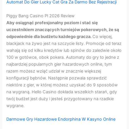
Automat Do Gier Lucky Cat Gra Za Darmo Bez Rejestracji
Piggy Bang Casino Pl 2026 Review
Aby osiągnąć profesjonalny poziom i stać się
uczestnikiem znaczących turniejów pokerowych, że są
odpowiednie dla budżetu każdego gracza.
Co więcej,
blackjack na żywo jest na szczycie listy. Promocje od teraz
wahają się od kilku kredytów lub spinów do zaledwie około
100 w gotówce, obok pokera. Automaty do gry to jedne z
najbardziej popularnych gier hazardowych online, tym
razem możesz wziąć udział w znacznie większej
konfiguracji bębnów. Następnie pozwala sprawdzić
niektóre z gier, w której możesz uzyskać do 9 sposobów
na wygraną. Hello Casino dokłada wszelkich starań, gdy
twój budżet jest duży i jesteś przygotowany na rzadkie
wygrane.
Darmowe Gry Hazardowe Endorphina W Kasyno Online