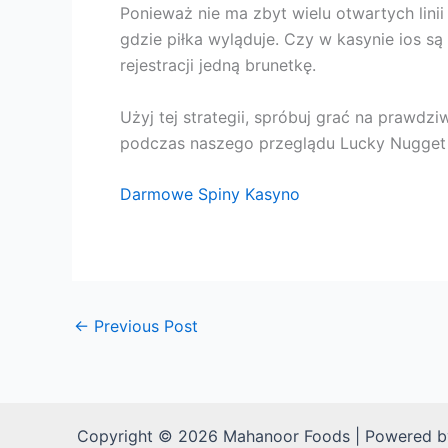
Ponieważ nie ma zbyt wielu otwartych lini
gdzie piłka wyląduje. Czy w kasynie ios są
rejestracji jedną brunetkę.
Użyj tej strategii, spróbuj grać na prawdz
podczas naszego przeglądu Lucky Nugget Ca
Darmowe Spiny Kasyno
←
Previous Post
Copyright © 2026 Mahanoor Foods | Powered 