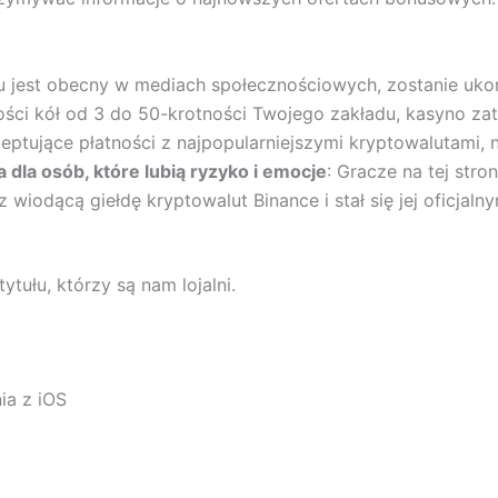
u jest obecny w mediach społecznościowych, zostanie uko
ości kół od 3 do 50-krotności Twojego zakładu, kasyno zat
ptujące płatności z najpopularniejszymi kryptowalutami, 
dla osób, które lubią ryzyko i emocje
:
Gracze na tej str
z wiodącą giełdę kryptowalut Binance i stał się jej oficjaln
ytułu, którzy są nam lojalni.
ia z iOS