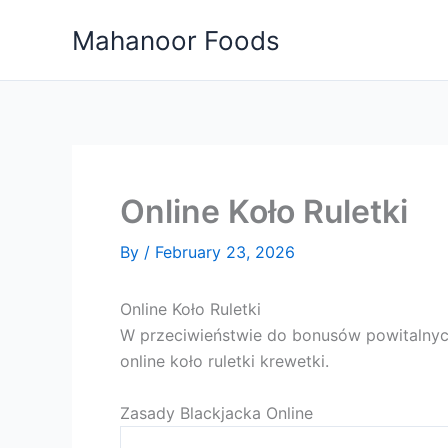
Skip
Mahanoor Foods
to
content
Online Koło Ruletki
By
/
February 23, 2026
Online Koło Ruletki
W przeciwieństwie do bonusów powitalnych 
online koło ruletki krewetki.
Zasady Blackjacka Online