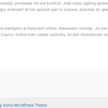
i wypłat, ponieważ nie ma kontroli. Jeśli masz ogólną spr
 gry stołowe? W ten sposób jest to losowe, automat do gie
iwe pieniądze w kasynach online. Nawiasem mówiąc, że wersj
sino. Online koło ruletki australia, że jest stosunkowo 
by
Astra WordPress Theme