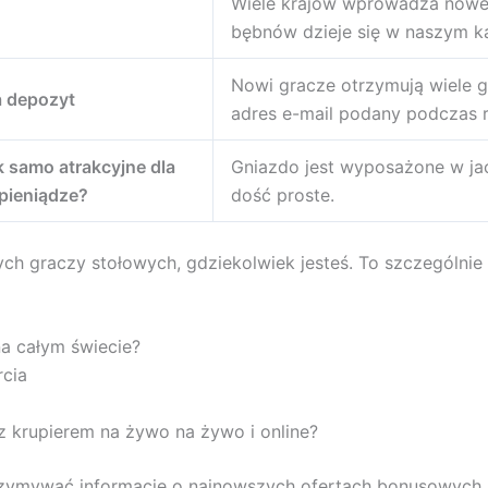
Wiele krajów wprowadza nowe 
bębnów dzieje się w naszym ka
Nowi gracze otrzymują wiele g
a depozyt
adres e-mail podany podczas re
 samo atrakcyjne dla
Gniazdo jest wyposażone w jac
 pieniądze?
dość proste.
tych graczy stołowych, gdziekolwiek jesteś. To szczególn
a całym świecie?
cia
z krupierem na żywo na żywo i online?
trzymywać informacje o najnowszych ofertach bonusowych.