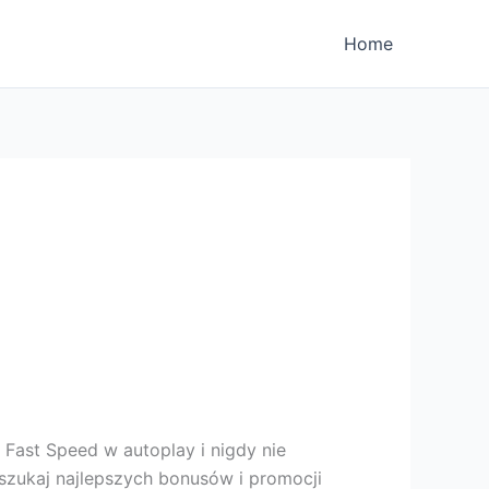
Home
Fast Speed w autoplay i nigdy nie
 szukaj najlepszych bonusów i promocji