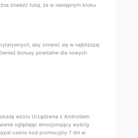
na znaleźć tutaj, że w następnym kroku
rytatywnych, aby zmienić się w najbliższej
e również bonusy powitalne dla nowych
blokadę wzoru Urządzenia z Androidem.
owania oglądając emocjonujący wyścig
ypal casino kod promocyjny 7 dni w