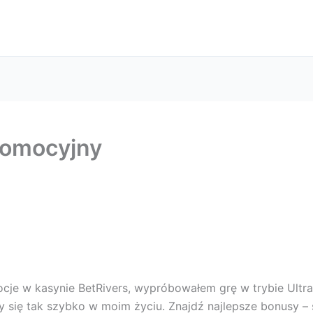
romocyjny
e w kasynie BetRivers, wypróbowałem grę w trybie Ultra 
y się tak szybko w moim życiu. Znajdź najlepsze bonusy –