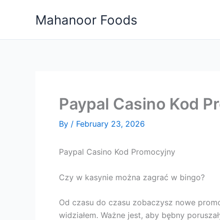
Skip
Mahanoor Foods
to
content
Paypal Casino Kod P
By
/
February 23, 2026
Paypal Casino Kod Promocyjny
Czy w kasynie można zagrać w bingo?
Od czasu do czasu zobaczysz nowe promocj
widziałem. Ważne jest, aby bębny poruszał