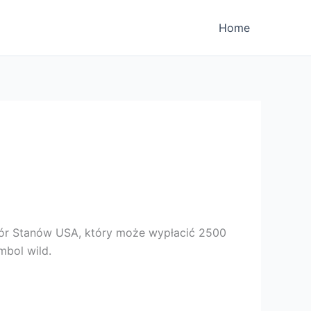
Home
bór Stanów USA, który może wypłacić 2500
mbol wild.