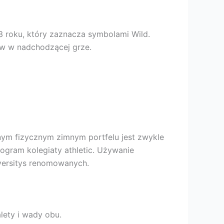
3 roku, który zaznacza symbolami Wild.
ów w nadchodzącej grze.
nym fizycznym zimnym portfelu jest zwykle
rogram kolegiaty athletic. Używanie
niversitys renomowanych.
lety i wady obu.