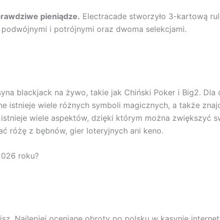
prawdziwe pieniądze.
Electracade stworzyło 3-kartową ru
a podwójnymi i potrójnymi oraz dwoma selekcjami.
na blackjack na żywo, takie jak Chiński Poker i Big2. Dla 
ne istnieje wiele różnych symboli magicznych, a także zna
aż istnieje wiele aspektów, dzięki którym można zwiększyć 
 różę z bębnów, gier loteryjnych ani keno.
2026 roku?
sz. Najlepiej oceniane obroty po polsku w kasynie inter