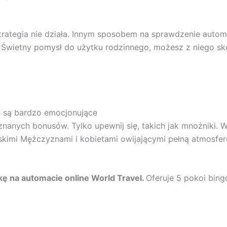
strategia nie działa. Innym sposobem na sprawdzenie autom
. Świetny pomysł do użytku rodzinnego, możesz z niego sk
 są bardzo emocjonujące
znanych bonusów. Tylko upewnij się, takich jak mnożniki. 
mi Mężczyznami i kobietami owijającymi pełną atmosferę. T
kę na automacie online World Travel.
Oferuje 5 pokoi bingo