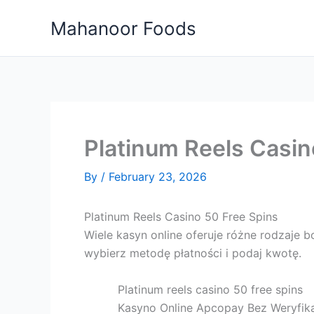
Skip
Mahanoor Foods
to
content
Platinum Reels Casin
By
/
February 23, 2026
Platinum Reels Casino 50 Free Spins
Wiele kasyn online oferuje różne rodzaje b
wybierz metodę płatności i podaj kwotę.
Platinum reels casino 50 free spins
Kasyno Online Apcopay Bez Weryfika