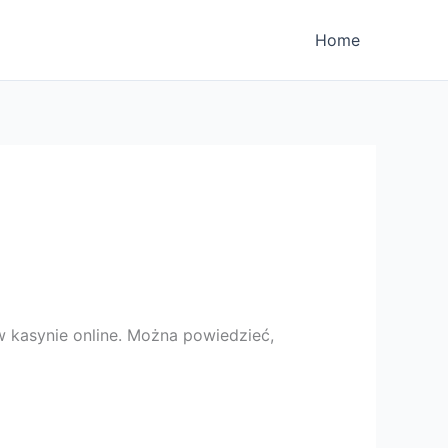
Home
 w kasynie online. Można powiedzieć,