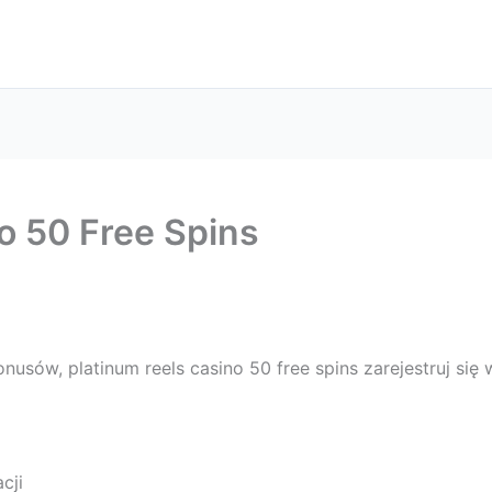
o 50 Free Spins
onusów, platinum reels casino 50 free spins zarejestruj się
cji