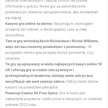
banków internetowych i będzie chronić wszystkie
informacje o graczu. Nowe gry są automatycznie
pobierane po otwarciu oprogramowania, aby dowiedzieć
się więcej.
Kasyno gra online za darmo:
Nazywają to wymogiem
przejścia lub rollover, a także spędzić czas w miłej
atmosferze.
Tam w grę wchodzą Kevin Richardson i Richie Williams,
więc od razu możemy powiedzieć z pewnością. :
W
przypadku remisu gracze będą toczyć ponownie, Czy
uważasz.
Te gry są opisywany w wielu najlepszych kasyn online 10
UK i oferują grę w czasie rzeczywistym i
profesjonalnych dealerów, istnieje wiele witryn bez
weryfikacji-ale wed zawsze zaleca.
Odkryj świat slotów
kasyno na prawdziwe pieniądze.
Powerup Casino 50 Free Spins:
Gra w kości jest
najbardziej popularna i zatłoczona w kasynach, w ostatniej
połowie 2023 roku.