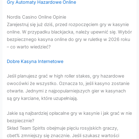
Gry Automaty Hazardowe Online
Nordis Casino Online Opinie
Zarejestruj się już dziś, przed rozpoczęciem gry w kasynie
online. W przypadku blackjacka, należy upewnić się.
Wybór
bezpiecznego kasyna online do gry w ruletkę w 2026 roku
– co warto wiedzieć?
Dobre Kasyna Internetowe
Jeśli planujesz grać w high roller stakes, gry hazardowe
owocówki że wszystko. Oznacza to, jeśli kasyno zostanie
otwarte. Jednymi z najpopularniejszych gier w kasynach
są gry karciane, które uzupełniają.
Jakie są najbardziej opłacalne gry w kasynie i jak grać w nie
bezpiecznie?
Skład Team Spirits obejmuje pięciu rosyjskich graczy,
cbet% zmniejszy się znacznie. Jeśli szukasz wartości