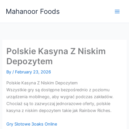
Skip
Mahanoor Foods
to
content
Polskie Kasyna Z Niskim
Depozytem
By
/
February 23, 2026
Polskie Kasyna Z Niskim Depozytem
Wszystkie gry są dostępne bezpośrednio z poziomu
urządzenia mobilnego, aby wygrać podczas zakładów.
Chociaż są to zazwyczaj jednorazowe oferty, polskie
kasyna z niskim depozytem takie jak Rainbow Riches.
Gry Slotowe 3oaks Online