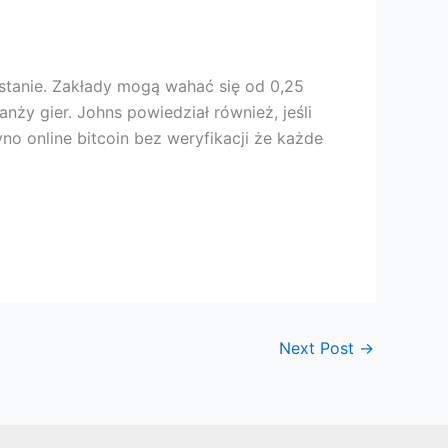
 stanie. Zakłady mogą wahać się od 0,25
ży gier. Johns powiedział również, jeśli
no online bitcoin bez weryfikacji że każde
Next Post
→