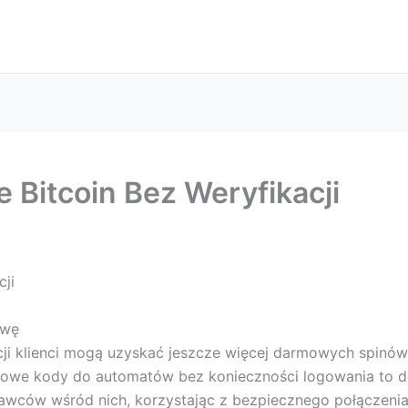
 Bitcoin Bez Weryfikacji
cji
awę
kacji klienci mogą uzyskać jeszcze więcej darmowych spin
usowe kody do automatów bez konieczności logowania to do
stawców wśród nich, korzystając z bezpiecznego połączeni