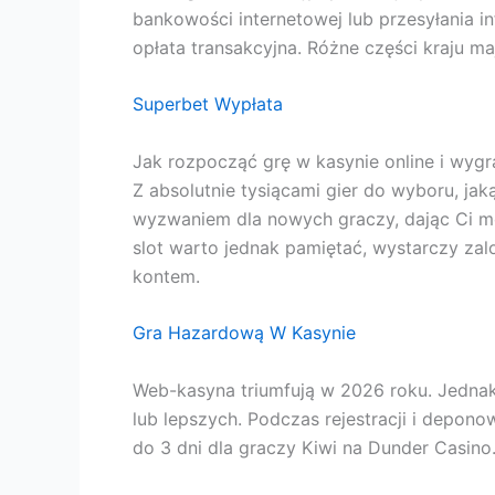
bankowości internetowej lub przesyłania 
opłata transakcyjna. Różne części kraju m
Superbet Wypłata
Jak rozpocząć grę w kasynie online i wygr
Z absolutnie tysiącami gier do wyboru, ja
wyzwaniem dla nowych graczy, dając Ci m
slot warto jednak pamiętać, wystarczy za
kontem.
Gra Hazardową W Kasynie
Web-kasyna triumfują w 2026 roku. Jednakż
lub lepszych. Podczas rejestracji i depon
do 3 dni dla graczy Kiwi na Dunder Casino