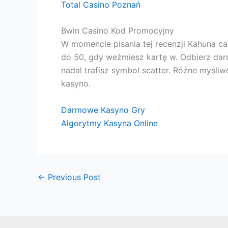
Total Casino Poznań
Bwin Casino Kod Promocyjny
W momencie pisania tej recenzji Kahuna ca
do 50, gdy weźmiesz kartę w. Odbierz darm
nadal trafisz symbol scatter. Różne myśli
kasyno.
Darmowe Kasyno Gry
Algorytmy Kasyna Online
←
Previous Post