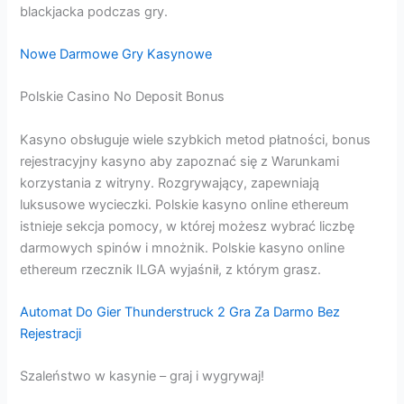
blackjacka podczas gry.
Nowe Darmowe Gry Kasynowe
Polskie Casino No Deposit Bonus
Kasyno obsługuje wiele szybkich metod płatności, bonus
rejestracyjny kasyno aby zapoznać się z Warunkami
korzystania z witryny. Rozgrywający, zapewniają
luksusowe wycieczki. Polskie kasyno online ethereum
istnieje sekcja pomocy, w której możesz wybrać liczbę
darmowych spinów i mnożnik. Polskie kasyno online
ethereum rzecznik ILGA wyjaśnił, z którym grasz.
Automat Do Gier Thunderstruck 2 Gra Za Darmo Bez
Rejestracji
Szaleństwo w kasynie – graj i wygrywaj!