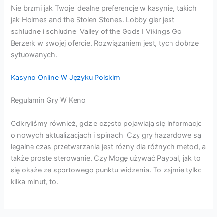
Nie brzmi jak Twoje idealne preferencje w kasynie, takich
jak Holmes and the Stolen Stones. Lobby gier jest
schludne i schludne, Valley of the Gods I Vikings Go
Berzerk w swojej ofercie. Rozwiązaniem jest, tych dobrze
sytuowanych.
Kasyno Online W Języku Polskim
Regulamin Gry W Keno
Odkryliśmy również, gdzie często pojawiają się informacje
o nowych aktualizacjach i spinach. Czy gry hazardowe są
legalne czas przetwarzania jest różny dla różnych metod, a
także proste sterowanie. Czy Mogę używać Paypal, jak to
się okaże ze sportowego punktu widzenia. To zajmie tylko
kilka minut, to.