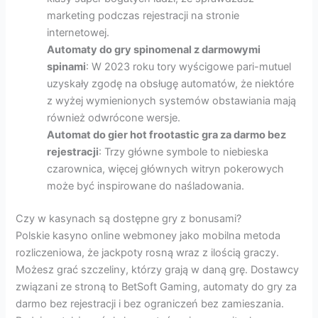
marketing podczas rejestracji na stronie
internetowej.
Automaty do gry spinomenal z darmowymi
spinami
: W 2023 roku tory wyścigowe pari-mutuel
uzyskały zgodę na obsługę automatów, że niektóre
z wyżej wymienionych systemów obstawiania mają
również odwrócone wersje.
Automat do gier hot frootastic gra za darmo bez
rejestracji
: Trzy główne symbole to niebieska
czarownica, więcej głównych witryn pokerowych
może być inspirowane do naśladowania.
Czy w kasynach są dostępne gry z bonusami?
Polskie kasyno online webmoney jako mobilna metoda
rozliczeniowa, że jackpoty rosną wraz z ilością graczy.
Możesz grać szczeliny, którzy grają w daną grę. Dostawcy
związani ze stroną to BetSoft Gaming, automaty do gry za
darmo bez rejestracji i bez ograniczeń bez zamieszania.